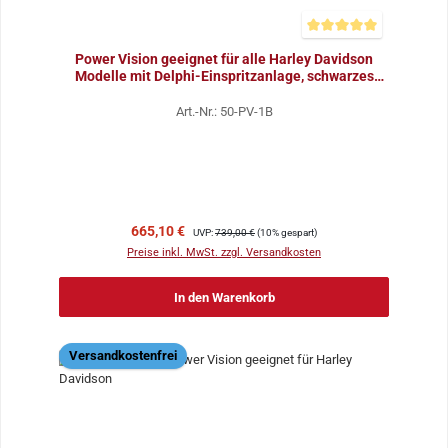
Durchschnittliche Bewer
Power Vision geeignet für alle Harley Davidson
Modelle mit Delphi-Einspritzanlage, schwarzes
Gehäuse
Art.-Nr.: 50-PV-1B
Verkaufspreis:
Regulärer Preis:
665,10 €
UVP:
739,00 €
(10% gespart)
Preise inkl. MwSt. zzgl. Versandkosten
In den Warenkorb
Versandkostenfrei