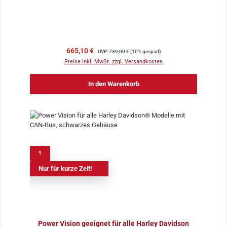
Verkaufspreis:
Regulärer Preis:
665,10 €
UVP:
739,00 €
(10% gespart)
Preise inkl. MwSt. zzgl. Versandkosten
In den Warenkorb
%
Nur für kurze Zeit!
Power Vision geeignet für alle Harley Davidson