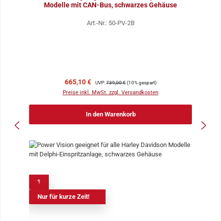
Modelle mit CAN-Bus, schwarzes Gehäuse
Art.-Nr.: 50-PV-2B
Verkaufspreis:
Regulärer Preis:
665,10 €
UVP:
739,00 €
(10% gespart)
Preise inkl. MwSt. zzgl. Versandkosten
In den Warenkorb
%
Nur für kurze Zeit!