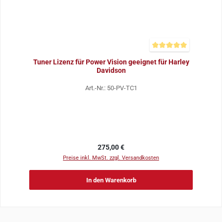
Durchschnittliche Bewer
Tuner Lizenz für Power Vision geeignet für Harley
Davidson
Art.-Nr.: 50-PV-TC1
Regulärer Preis:
275,00 €
Preise inkl. MwSt. zzgl. Versandkosten
In den Warenkorb