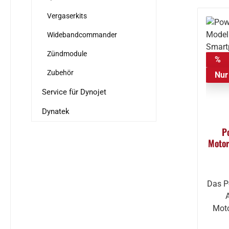
Vergaserkits
Widebandcommander
Zündmodule
%
Zubehör
Nur 
Service für Dynojet
Dynatek
P
Motor
Das P
Moto