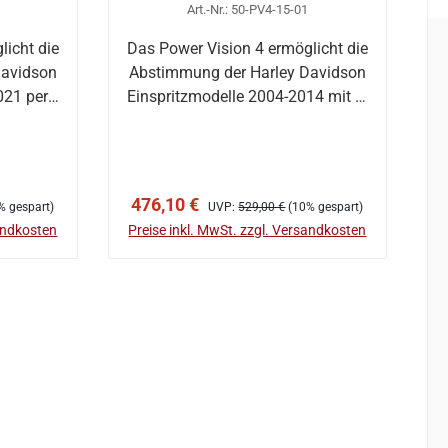
Flashen per Ap
Art.-Nr.: 50-PV4-15-01
licht die
Das Power Vision 4 ermöglicht die
Davidson
Abstimmung der Harley Davidson
021 per
Einspritzmodelle 2004-2014 mit 4-
p…
b
In den Warenkorb
Verkaufspreis:
Regulärer Preis:
476,10 €
% gespart)
UVP:
529,00 €
(10% gespart)
sandkosten
Preise inkl. MwSt. zzgl. Versandkosten