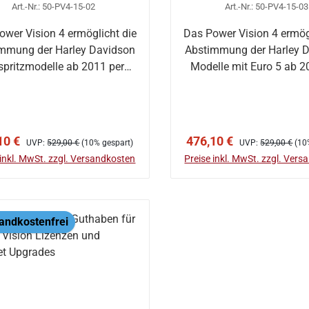
Art.-Nr.: 50-PV4-15-02
Art.-Nr.: 50-PV4-15-03
ower Vision 4 ermöglicht die
Das Power Vision 4 ermög
mmung der Harley Davidson
Abstimmung der Harley 
spritzmodelle ab 2011 per
Modelle mit Euro 5 ab 2
Flash…
Fla…
In den Warenkorb
In den Warenkor
aufspreis:
Regulärer Preis:
Verkaufspreis:
Regulärer Preis:
10 €
476,10 €
UVP:
529,00 €
(10% gespart)
UVP:
529,00 €
(10
 inkl. MwSt. zzgl. Versandkosten
Preise inkl. MwSt. zzgl. Ver
andkostenfrei