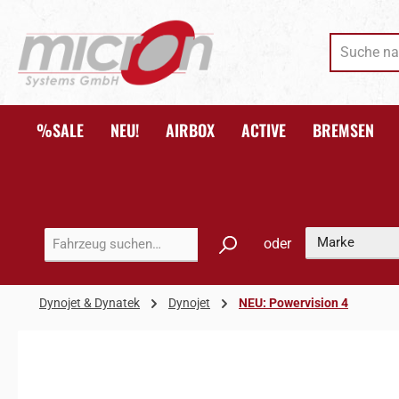
 Hauptinhalt springen
Zur Suche springen
Zur Hauptnavigation springen
%SALE
NEU!
AIRBOX
ACTIVE
BREMSEN
oder
Dynojet & Dynatek
Dynojet
NEU: Powervision 4