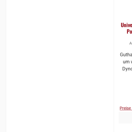
Unive
Po
A
Gutha
um w
Dyno
Preise