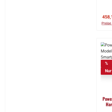
Verk
458,
Preise
%
Nur 
Power
Har
CAN