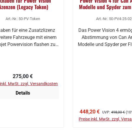
thaben für Power Vision
Power Vision 4 für Can 
izenzen (Legacy Token)
Modelle und Spyder zum
per Smartphone A
Art.-Nr.: 50-PV-Token
Art.-Nr.: 50-PV4-25-02
aben für eine Zusatzlizenz
Das Power Vision 4 ermög
eitere Fahrzeuge mit einem
Abstimmung von Can A
jet Powervision flashen zu
Modelle und Spyder per F
können
die D…
Regulärer Preis:
275,00 €
 inkl. MwSt. zzgl. Versandkosten
Details
In den Warenkor
Verkaufspreis:
Regulärer Preis:
448,20 €
UVP:
498,00 €
(10
Preise inkl. MwSt. zzgl. Ver