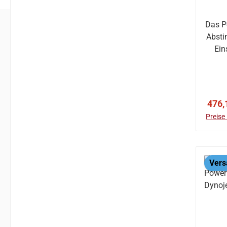
Das P
Absti
Ein
Verk
476,
Preise
Vers