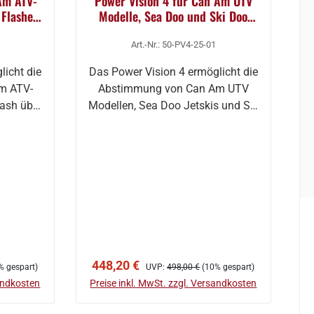
Am ATV-
Power Vision 4 für Can Am UTV
 Flashen
Modelle, Sea Doo und Ski Doo
pp
zum Flashen per Smartphone App
Art.-Nr.: 50-PV4-25-01
licht die
Das Power Vision 4 ermöglicht die
m ATV-
Abstimmung von Can Am UTV
lash über
Modellen, Sea Doo Jetskis und Ski
Doo M…
b
In den Warenkorb
Verkaufspreis:
Regulärer Preis:
448,20 €
% gespart)
UVP:
498,00 €
(10% gespart)
sandkosten
Preise inkl. MwSt. zzgl. Versandkosten