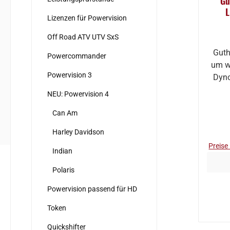
Gu
L
Lizenzen für Powervision
Off Road ATV UTV SxS
Guth
Powercommander
um w
Powervision 3
Dyno
NEU: Powervision 4
Can Am
Harley Davidson
Preise
Indian
Polaris
Powervision passend für HD
Token
Quickshifter