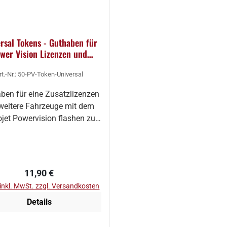
rsal Tokens - Guthaben für
wer Vision Lizenzen und
Upgrades
rt.-Nr.: 50-PV-Token-Universal
ben für eine Zusatzlizenzen
eitere Fahrzeuge mit dem
jet Powervision flashen zu
können…
Regulärer Preis:
11,90 €
 inkl. MwSt. zzgl. Versandkosten
Details