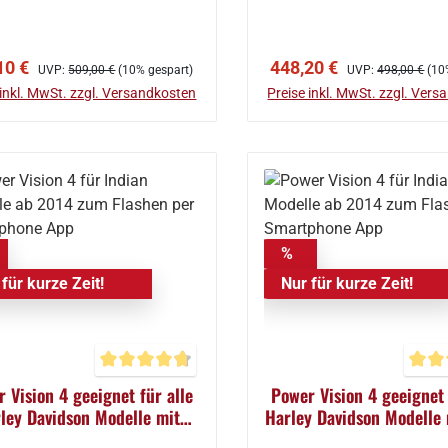
In den Warenkorb
In den Warenkor
aufspreis:
Regulärer Preis:
Verkaufspreis:
Regulärer Preis:
10 €
448,20 €
UVP:
509,00 €
(10% gespart)
UVP:
498,00 €
(10
 inkl. MwSt. zzgl. Versandkosten
Preise inkl. MwSt. zzgl. Ver
%
für kurze Zeit!
Nur für kurze Zeit!
Durchschnittliche Bewertung von 4.67 von 5 Ster
Durch
 Vision 4 geeignet für alle
Power Vision 4 geeignet 
ley Davidson Modelle mit
Harley Davidson Modelle 
-Bus zum Flashen per App
5 ab 2021 zum Flashen 