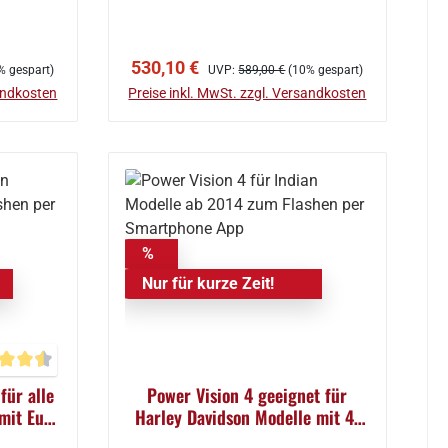
b
In den Warenkorb
Verkaufspreis:
Regulärer Preis:
530,10 €
% gespart)
UVP:
589,00 €
(10% gespart)
sandkosten
Preise inkl. MwSt. zzgl. Versandkosten
%
Nur für kurze Zeit!
nen
schnittliche Bewertung von 4.5 von 5 Sternen
für alle
Power Vision 4 geeignet für
mit Euro
Harley Davidson Modelle mit 4-
per App
poligem Diagnosestecker zum