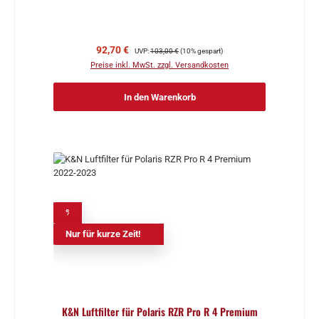
Verkaufspreis:
Regulärer Preis:
92,70 €
UVP:
103,00 €
(10% gespart)
Preise inkl. MwSt. zzgl. Versandkosten
In den Warenkorb
%
Nur für kurze Zeit!
K&N Luftfilter für Polaris RZR Pro R 4 Premium