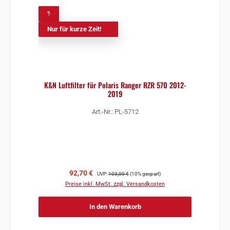
%
Nur für kurze Zeit!
K&N Luftfilter für Polaris Ranger RZR 570 2012-
2019
Art.-Nr.: PL-5712
Verkaufspreis:
Regulärer Preis:
92,70 €
UVP:
103,00 €
(10% gespart)
Preise inkl. MwSt. zzgl. Versandkosten
In den Warenkorb