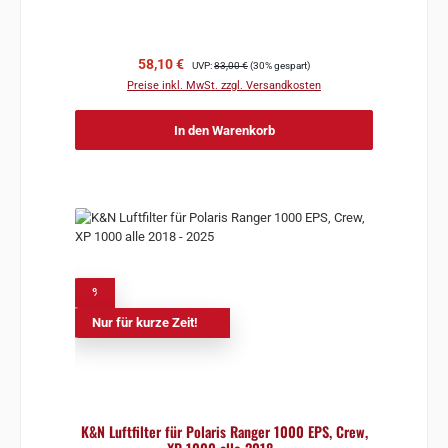
Verkaufspreis:
Regulärer Preis:
58,10 €
UVP:
83,00 €
(30% gespart)
Preise inkl. MwSt. zzgl. Versandkosten
In den Warenkorb
%
Nur für kurze Zeit!
K&N Luftfilter für Polaris Ranger 1000 EPS, Crew,