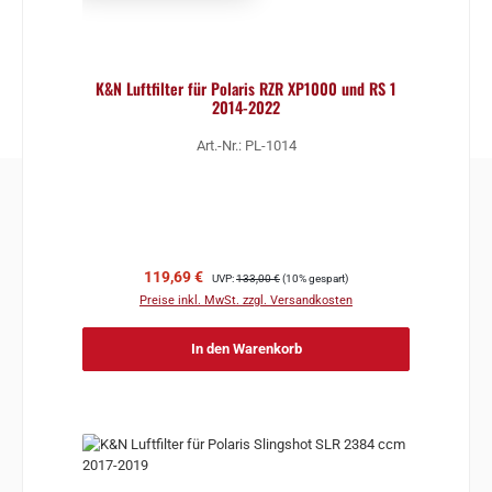
K&N Luftfilter für Polaris RZR XP1000 und RS 1
2014-2022
Art.-Nr.: PL-1014
Verkaufspreis:
Regulärer Preis:
119,69 €
UVP:
133,00 €
(10% gespart)
Preise inkl. MwSt. zzgl. Versandkosten
In den Warenkorb