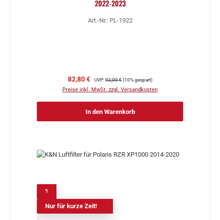
2022-2023
Art.-Nr.: PL-1922
Verkaufspreis:
Regulärer Preis:
82,80 €
UVP:
92,00 €
(10% gespart)
Preise inkl. MwSt. zzgl. Versandkosten
In den Warenkorb
%
Nur für kurze Zeit!