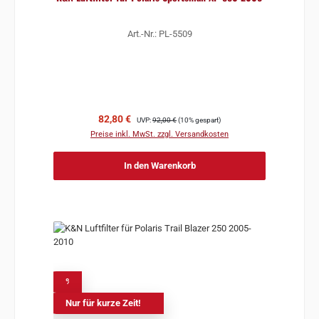
Art.-Nr.: PL-5509
Verkaufspreis:
Regulärer Preis:
82,80 €
UVP:
92,00 €
(10% gespart)
Preise inkl. MwSt. zzgl. Versandkosten
In den Warenkorb
%
Nur für kurze Zeit!