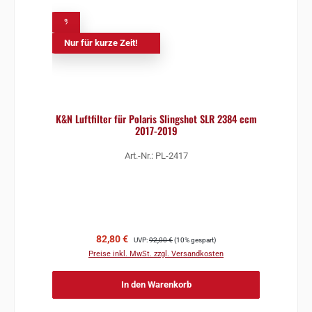
%
Nur für kurze Zeit!
K&N Luftfilter für Polaris Slingshot SLR 2384 ccm
2017-2019
Art.-Nr.: PL-2417
Verkaufspreis:
Regulärer Preis:
82,80 €
UVP:
92,00 €
(10% gespart)
Preise inkl. MwSt. zzgl. Versandkosten
In den Warenkorb