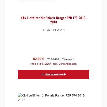
K&N Luftfilter für Polaris Ranger RZR 170 2010-
2013
Art.-Nr.: PL-1710
Verkaufspreis:
Regulärer Preis:
82,80 €
UVP:
92,00 €
(10% gespart)
Preise inkl. MwSt. zzgl. Versandkosten
In den Warenkorb