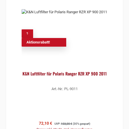
%
Aktionsrabatt!
K&N Luftfilter für Polaris Ranger RZR XP 900 2011
Art.-Nr.: PL-9011
Verkaufspreis:
Regulärer Preis:
72,10 €
UVP:
103,00 €
(30% gespart)