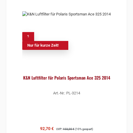
%
Nur für kurze Zeit!
K&N Luftfilter für Polaris Sportsman Ace 325 2014
Art.-Nr.: PL-3214
Verkaufspreis:
Regulärer Preis:
92,70 €
UVP:
103,00 €
(10% gespart)