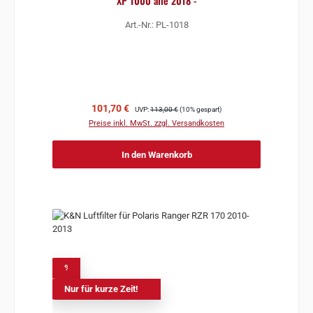
XP 1000 alle 2018 -
Art.-Nr.: PL-1018
Verkaufspreis:
Regulärer Preis:
101,70 €
UVP:
113,00 €
(10% gespart)
Preise inkl. MwSt. zzgl. Versandkosten
In den Warenkorb
%
Nur für kurze Zeit!