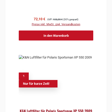
Verkaufspreis:
Regulärer Preis:
72,10 €
UVP:
103,00 €
(30% gespart)
Preise inkl. MwSt. zzgl. Versandkosten
In den Warenkorb
%
Nur für kurze Zeit!
K&N Luftfilter für Polaris Sportsman XP 550 2009