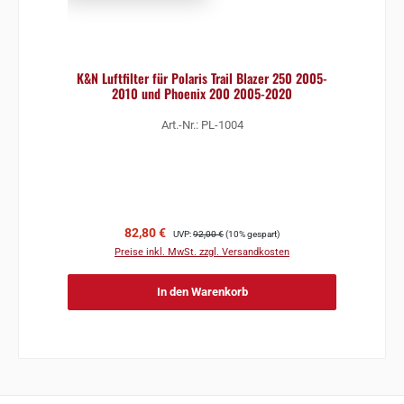
K&N Luftfilter für Polaris Trail Blazer 250 2005-
2010 und Phoenix 200 2005-2020
Art.-Nr.: PL-1004
Verkaufspreis:
Regulärer Preis:
82,80 €
UVP:
92,00 €
(10% gespart)
Preise inkl. MwSt. zzgl. Versandkosten
In den Warenkorb