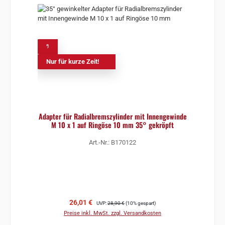
%
Nur für kurze Zeit!
Adapter für Radialbremszylinder mit Innengewinde
M 10 x 1 auf Ringöse 10 mm 35° gekröpft
Art.-Nr.: B170122
Verkaufspreis:
Regulärer Preis:
26,01 €
UVP:
28,90 €
(10% gespart)
Preise inkl. MwSt. zzgl. Versandkosten