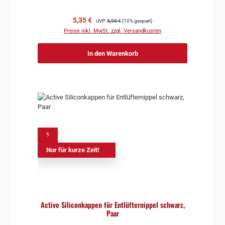
Verkaufspreis:
Regulärer Preis:
5,35 €
UVP:
5,95 €
(10% gespart)
Preise inkl. MwSt. zzgl. Versandkosten
In den Warenkorb
%
Nur für kurze Zeit!
Active Siliconkappen für Entlüfternippel schwarz,
Paar