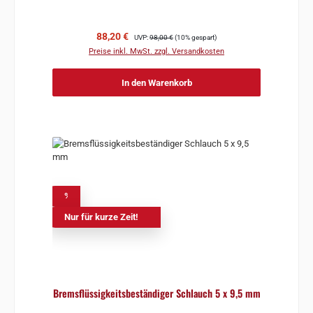
Verkaufspreis:
Regulärer Preis:
88,20 €
UVP:
98,00 €
(10% gespart)
Preise inkl. MwSt. zzgl. Versandkosten
In den Warenkorb
%
Nur für kurze Zeit!
Bremsflüssigkeitsbeständiger Schlauch 5 x 9,5 mm