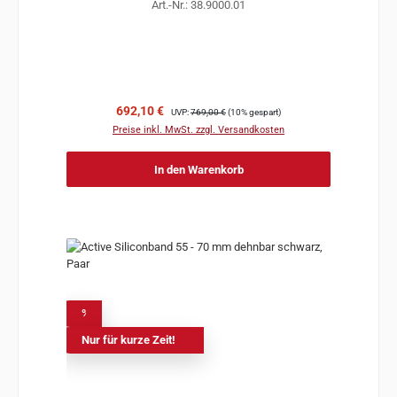
Art.-Nr.: 38.9000.01
Verkaufspreis:
Regulärer Preis:
692,10 €
UVP:
769,00 €
(10% gespart)
Preise inkl. MwSt. zzgl. Versandkosten
In den Warenkorb
%
Nur für kurze Zeit!