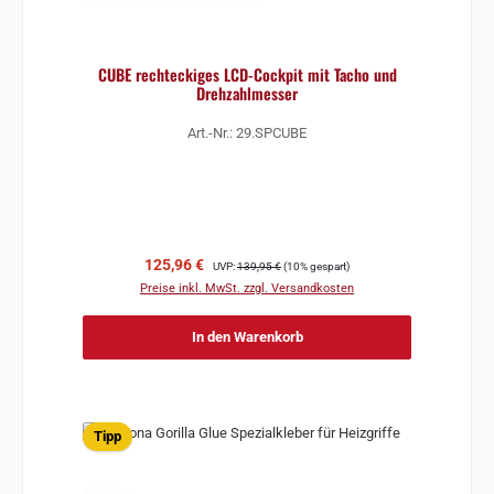
CUBE rechteckiges LCD-Cockpit mit Tacho und
Drehzahlmesser
Art.-Nr.: 29.SPCUBE
Verkaufspreis:
Regulärer Preis:
125,96 €
UVP:
139,95 €
(10% gespart)
Preise inkl. MwSt. zzgl. Versandkosten
In den Warenkorb
Tipp