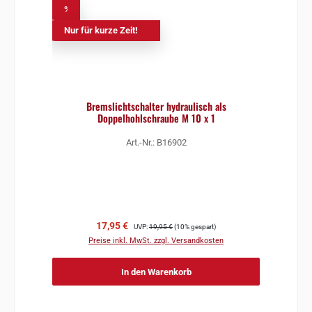
%
Nur für kurze Zeit!
Bremslichtschalter hydraulisch als
Doppelhohlschraube M 10 x 1
Art.-Nr.: B16902
Verkaufspreis:
Regulärer Preis:
17,95 €
UVP:
19,95 €
(10% gespart)
Preise inkl. MwSt. zzgl. Versandkosten
In den Warenkorb