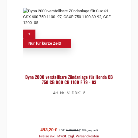
%
Nur für kurze Zeit!
Dyna 2000 verstellbare Zündanlage für Honda CB
750 CB 900 CB 1100 F 79 - 83
Art.-Nr.: 61.DDK1-5
Verkaufspreis:
Regulärer Preis:
493,20 €
UVP:
548,00 €
(10% gespart)
Preise inkl. MwSt. zzgl. Versandkosten