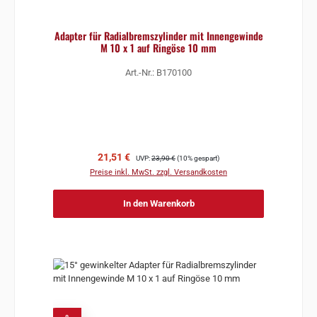
Adapter für Radialbremszylinder mit Innengewinde
M 10 x 1 auf Ringöse 10 mm
Art.-Nr.: B170100
Verkaufspreis:
Regulärer Preis:
21,51 €
UVP:
23,90 €
(10% gespart)
Preise inkl. MwSt. zzgl. Versandkosten
In den Warenkorb