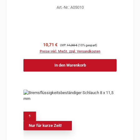
Art.-Nr.: A05010
Verkaufspreis:
Regulärer Preis:
10,71 €
UVP:
11,90 €
(10% gespart)
Preise inkl. MwSt. zzgl. Versandkosten
In den Warenkorb
%
Nur für kurze Zeit!