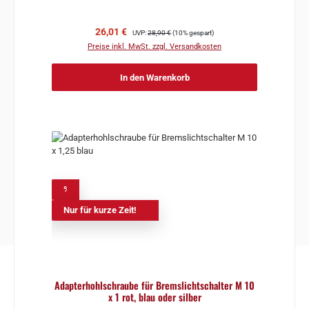
Verkaufspreis:
Regulärer Preis:
26,01 €
UVP:
28,90 €
(10% gespart)
Preise inkl. MwSt. zzgl. Versandkosten
In den Warenkorb
%
Nur für kurze Zeit!
Adapterhohlschraube für Bremslichtschalter M 10
x 1 rot, blau oder silber