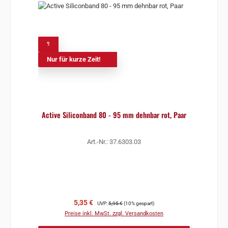
%
Nur für kurze Zeit!
Active Siliconband 80 - 95 mm dehnbar rot, Paar
Art.-Nr.: 37.6303.03
Verkaufspreis:
Regulärer Preis:
5,35 €
UVP:
5,95 €
(10% gespart)
Preise inkl. MwSt. zzgl. Versandkosten