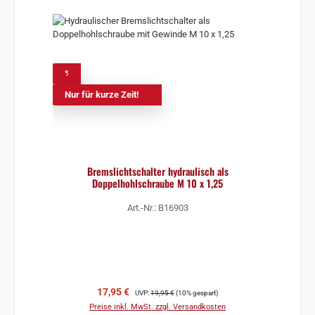
%
Nur für kurze Zeit!
Bremslichtschalter hydraulisch als
Doppelhohlschraube M 10 x 1,25
Art.-Nr.: B16903
Verkaufspreis:
Regulärer Preis:
17,95 €
UVP:
19,95 €
(10% gespart)
Preise inkl. MwSt. zzgl. Versandkosten