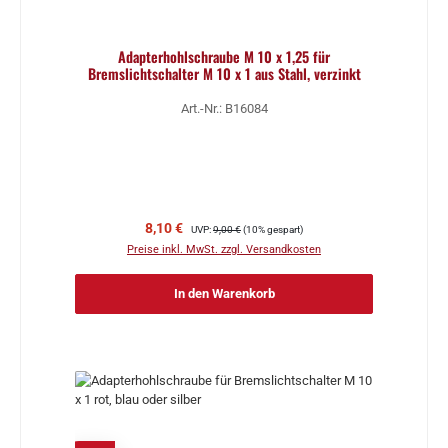
Adapterhohlschraube M 10 x 1,25 für
Bremslichtschalter M 10 x 1 aus Stahl, verzinkt
Art.-Nr.: B16084
Verkaufspreis:
Regulärer Preis:
8,10 €
UVP:
9,00 €
(10% gespart)
Preise inkl. MwSt. zzgl. Versandkosten
In den Warenkorb