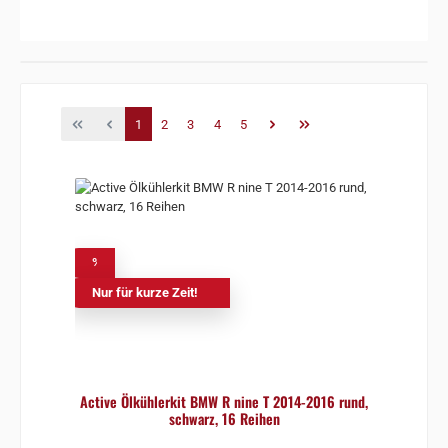
Seite
Seite
Seite
Seite
Seite
1
2
3
4
5
%
Nur für kurze Zeit!
Active Ölkühlerkit BMW R nine T 2014-2016 rund,
schwarz, 16 Reihen