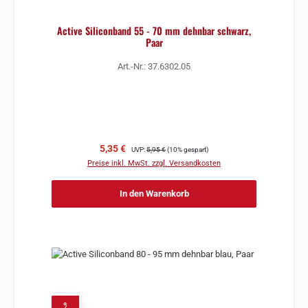
Active Siliconband 55 - 70 mm dehnbar schwarz,
Paar
Art.-Nr.: 37.6302.05
Verkaufspreis:
Regulärer Preis:
5,35 €
UVP:
5,95 €
(10% gespart)
Preise inkl. MwSt. zzgl. Versandkosten
In den Warenkorb
%