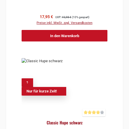
Verkaufspreis:
Regulärer Preis:
17,95 €
UVP:
19,95 €
(10% gespart)
Preise inkl. MwSt. zzgl. Versandkosten
In den Warenkorb
%
Nur für kurze Zeit!
Durchschnittliche Bewertun
Classic Hupe schwarz