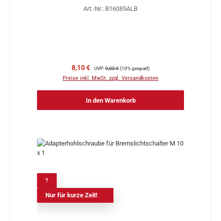
Art.-Nr.: B16085ALB
Verkaufspreis:
Regulärer Preis:
8,10 €
UVP:
9,00 €
(10% gespart)
Preise inkl. MwSt. zzgl. Versandkosten
In den Warenkorb
%
Nur für kurze Zeit!