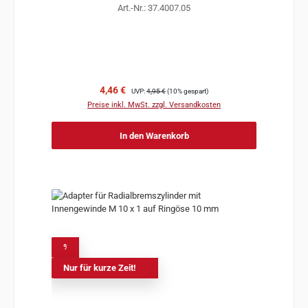
Art.-Nr.: 37.4007.05
Verkaufspreis:
Regulärer Preis:
4,46 €
UVP:
4,95 €
(10% gespart)
Preise inkl. MwSt. zzgl. Versandkosten
In den Warenkorb
%
Nur für kurze Zeit!