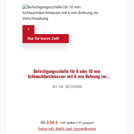
%
Nur für kurze Zeit!
Befestigungsschelle für 8 oder 10 mm
Schlauchdurchmesser mit 6 mm Bohrung zur
Verschraubung
Art.-Nr.: B21035M
Verkaufspreis:
Regulärer Preis:
Ab
3,56 €
UVP:
3,95 €
(10% gespart)
Preise inkl. MwSt. zzgl. Versandkosten