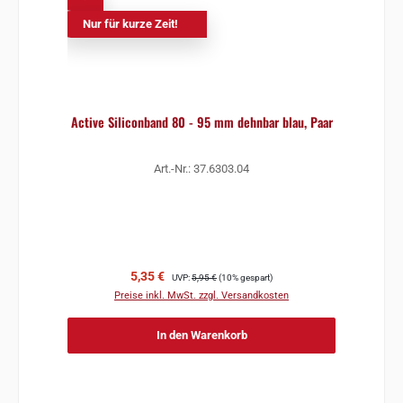
Nur für kurze Zeit!
Active Siliconband 80 - 95 mm dehnbar blau, Paar
Art.-Nr.: 37.6303.04
Verkaufspreis:
Regulärer Preis:
5,35 €
UVP:
5,95 €
(10% gespart)
Preise inkl. MwSt. zzgl. Versandkosten
In den Warenkorb