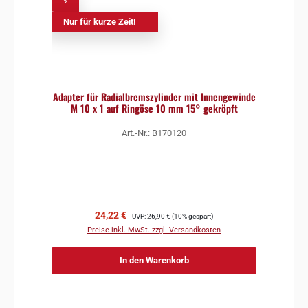
%
Nur für kurze Zeit!
Adapter für Radialbremszylinder mit Innengewinde
M 10 x 1 auf Ringöse 10 mm 15° gekröpft
Art.-Nr.: B170120
Verkaufspreis:
Regulärer Preis:
24,22 €
UVP:
26,90 €
(10% gespart)
Preise inkl. MwSt. zzgl. Versandkosten
In den Warenkorb