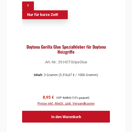
%
Nur für kurze Zeit!
Daytona Gorilla Glue Spezialkleber für Daytona
Heizgriffe
Art.-Nr.: 29.HOTGripsGlue
Inhalt:
3 Gramm
(3.316,67 € / 1000 Gramm)
Verkaufspreis:
Regulärer Preis:
8,95 €
UVP:
9,95 €
(10% gespart)
Preise inkl. MwSt. zzgl. Versandkosten
In den Warenkorb