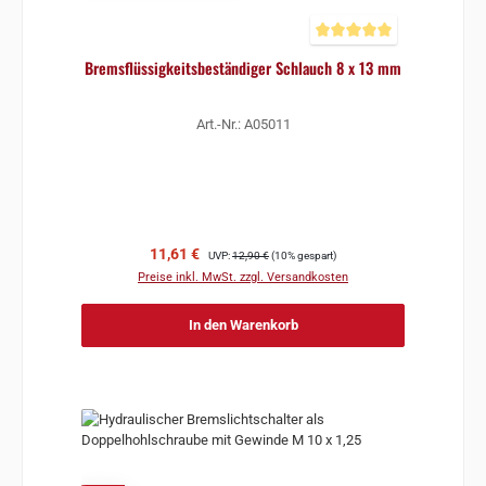
Durchschnittliche Bewertun
Bremsflüssigkeitsbeständiger Schlauch 8 x 13 mm
Art.-Nr.: A05011
Verkaufspreis:
Regulärer Preis:
11,61 €
UVP:
12,90 €
(10% gespart)
Preise inkl. MwSt. zzgl. Versandkosten
In den Warenkorb