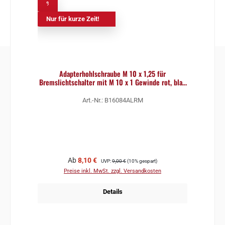
%
Nur für kurze Zeit!
Adapterhohlschraube M 10 x 1,25 für
Bremslichtschalter mit M 10 x 1 Gewinde rot, blau
oder silber
Art.-Nr.: B16084ALRM
Verkaufspreis:
Regulärer Preis:
Ab
8,10 €
UVP:
9,00 €
(10% gespart)
Preise inkl. MwSt. zzgl. Versandkosten
Details