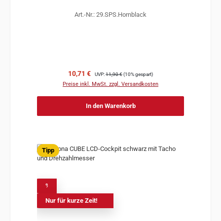
Art.-Nr.: 29.SPS.Hornblack
Verkaufspreis:
Regulärer Preis:
10,71 €
UVP:
11,90 €
(10% gespart)
Preise inkl. MwSt. zzgl. Versandkosten
In den Warenkorb
Tipp
%
Nur für kurze Zeit!