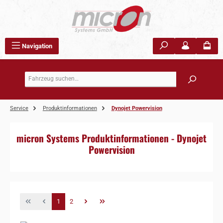
Zum Hauptinhalt springen
Navigation
Service
Produktinformationen
Dynojet Powervision
micron Systems Produktinformationen - Dynojet
Powervision
Seite
Seite
1
2