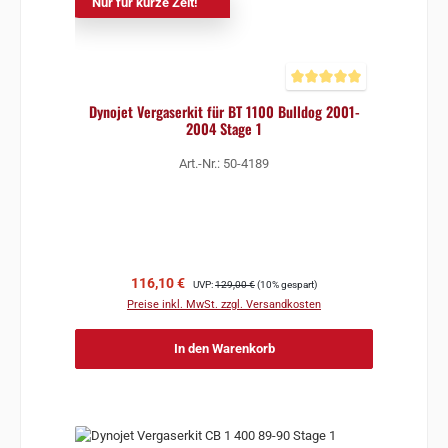
Nur für kurze Zeit!
Durchschnittliche Bewertun
Dynojet Vergaserkit für BT 1100 Bulldog 2001-
2004 Stage 1
Art.-Nr.: 50-4189
Verkaufspreis:
Regulärer Preis:
116,10 €
UVP:
129,00 €
(10% gespart)
Preise inkl. MwSt. zzgl. Versandkosten
In den Warenkorb