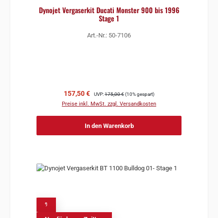
Dynojet Vergaserkit Ducati Monster 900 bis 1996
Stage 1
Art.-Nr.: 50-7106
Verkaufspreis:
Regulärer Preis:
157,50 €
UVP:
175,00 €
(10% gespart)
Preise inkl. MwSt. zzgl. Versandkosten
In den Warenkorb
%