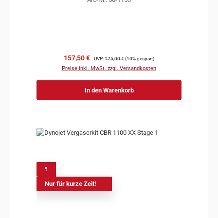
Verkaufspreis:
Regulärer Preis:
157,50 €
UVP:
175,00 €
(10% gespart)
Preise inkl. MwSt. zzgl. Versandkosten
In den Warenkorb
%
Nur für kurze Zeit!