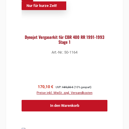
Nur für kurze Zeit!
Dynojet Vergaserkit für CBR 400 RR 1991-1993
Stage 1
Art.-Nr.: 50-1164
Verkaufspreis:
Regulärer Preis:
170,10 €
UVP:
189,00 €
(10% gespart)
Preise inkl. MwSt. zzgl. Versandkosten
In den Warenkorb