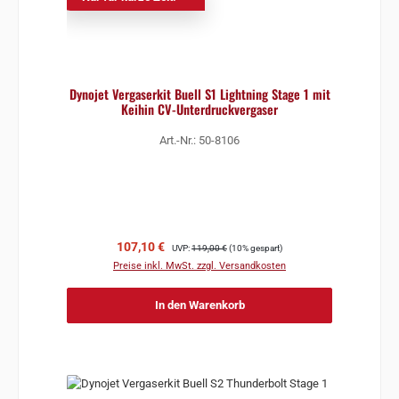
Dynojet Vergaserkit Buell S1 Lightning Stage 1 mit
Keihin CV-Unterdruckvergaser
Art.-Nr.: 50-8106
Verkaufspreis:
Regulärer Preis:
107,10 €
UVP:
119,00 €
(10% gespart)
Preise inkl. MwSt. zzgl. Versandkosten
In den Warenkorb