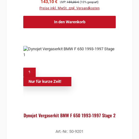
Verkaufspreis:
Regulärer Preis:
143,10 €
UVP:
159,00 €
(10% gespart)
Preise inkl. MwSt. zzgl. Versandkosten
In den Warenkorb
%
Nur für kurze Zeit!
Dynojet Vergaserkit BMW F 650 1993-1997 Stage 2
Art.-Nr.: 50-9201