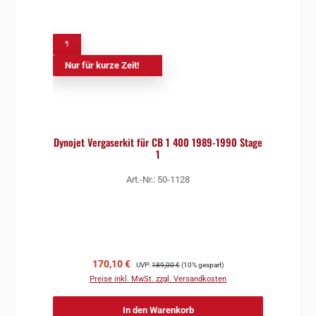
%
Nur für kurze Zeit!
Dynojet Vergaserkit für CB 1 400 1989-1990 Stage
1
Art.-Nr.: 50-1128
Verkaufspreis:
Regulärer Preis:
170,10 €
UVP:
189,00 €
(10% gespart)
Preise inkl. MwSt. zzgl. Versandkosten
In den Warenkorb