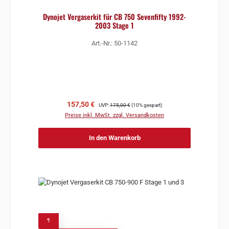
Dynojet Vergaserkit für CB 750 Sevenfifty 1992-
2003 Stage 1
Art.-Nr.: 50-1142
Verkaufspreis:
Regulärer Preis:
157,50 €
UVP:
175,00 €
(10% gespart)
Preise inkl. MwSt. zzgl. Versandkosten
In den Warenkorb
%