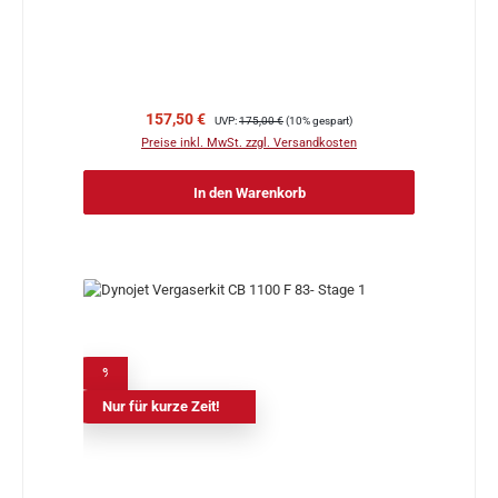
Verkaufspreis:
Regulärer Preis:
157,50 €
UVP:
175,00 €
(10% gespart)
Preise inkl. MwSt. zzgl. Versandkosten
In den Warenkorb
%
Nur für kurze Zeit!