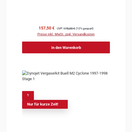
Verkaufspreis:
Regulärer Preis:
157,50 €
UVP:
175,00 €
(10% gespart)
Preise inkl. MwSt. zzgl. Versandkosten
In den Warenkorb
%
Nur für kurze Zeit!