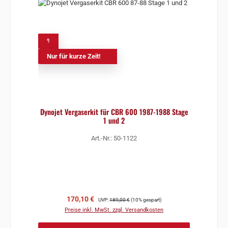
%
Nur für kurze Zeit!
Dynojet Vergaserkit für CBR 600 1987-1988 Stage
1 und 2
Art.-Nr.: 50-1122
Verkaufspreis:
Regulärer Preis:
170,10 €
UVP:
189,00 €
(10% gespart)
Preise inkl. MwSt. zzgl. Versandkosten