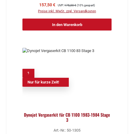
Verkaufspreis:
Regulärer Preis:
157,50 €
UVP:
175,00 €
(10% gespart)
Preise inkl. MwSt. zzgl. Versandkosten
In den Warenkorb
%
Nur für kurze Zeit!
Dynojet Vergaserkit für CB 1100 1983-1984 Stage
3
Art.-Nr.: 50-1305