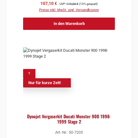
Verkaufspreis:
Regulärer Preis:
107,10 €
UVP:
119,00 €
(10% gespart)
Preise inkl. MwSt. zzgl. Versandkosten
In den Warenkorb
%
Nur für kurze Zeit!
Dynojet Vergaserkit Ducati Monster 900 1998-
1999 Stage 2
Art.-Nr.: 50-7205