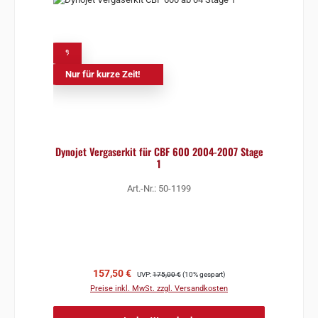
%
Nur für kurze Zeit!
Dynojet Vergaserkit für CBF 600 2004-2007 Stage
1
Art.-Nr.: 50-1199
Verkaufspreis:
Regulärer Preis:
157,50 €
UVP:
175,00 €
(10% gespart)
Preise inkl. MwSt. zzgl. Versandkosten