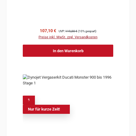
Verkaufspreis:
Regulärer Preis:
107,10 €
UVP:
119,00 €
(10% gespart)
Preise inkl. MwSt. zzgl. Versandkosten
In den Warenkorb
%
Nur für kurze Zeit!