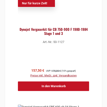
Nur für kurze Zeit!
Dynojet Vergaserkit für CB 750-900 F 1980-1984
Stage 1 und 3
Art.-Nr.: 50-1127
Verkaufspreis:
Regulärer Preis:
157,50 €
UVP:
175,00 €
(10% gespart)
Preise inkl. MwSt. zzgl. Versandkosten
In den Warenkorb