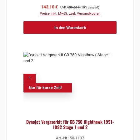
Verkaufspreis:
Regulärer Preis:
143,10 €
UVP:
159,00 €
(10% gespart)
Preise inkl. MwSt. zzgl. Versandkosten
In den Warenkorb
%
Nur für kurze Zeit!
Dynojet Vergaserkit für CB 750 Nighthawk 1991-
1992 Stage 1 und 2
Art.-Nr.: 50-1107