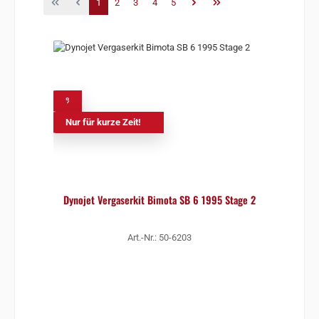
Seite
Seite
Seite
Seite
Seite
1
2
3
4
5
%
Nur für kurze Zeit!
Dynojet Vergaserkit Bimota SB 6 1995 Stage 2
Art.-Nr.: 50-6203