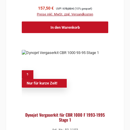
Verkaufspreis:
Regulärer Preis:
157,50 €
UVP:
175,00 €
(10% gespart)
Preise inkl. MwSt. zzgl. Versandkosten
In den Warenkorb
%
Nur für kurze Zeit!
Dynojet Vergaserkit für CBR 1000 F 1993-1995
Stage 1
Art.-Nr.: 50-1153