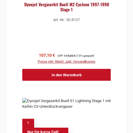
Dynojet Vergaserkit Buell M2 Cyclone 1997-1998
Stage 1
Art.-Nr.: 50-8107
Verkaufspreis:
Regulärer Preis:
107,10 €
UVP:
119,00 €
(10% gespart)
Preise inkl. MwSt. zzgl. Versandkosten
In den Warenkorb
%
Nur für kurze Zeit!