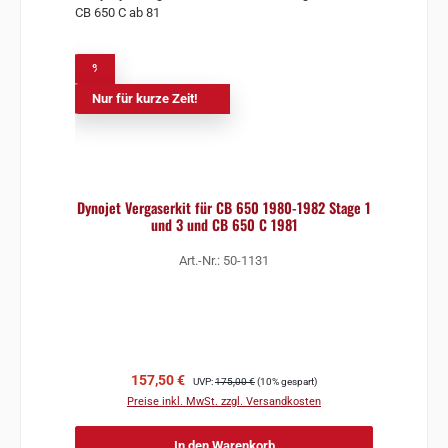
%
Nur für kurze Zeit!
Dynojet Vergaserkit für CB 650 1980-1982 Stage 1
und 3 und CB 650 C 1981
Art.-Nr.: 50-1131
Verkaufspreis:
Regulärer Preis:
157,50 €
UVP:
175,00 €
(10% gespart)
Preise inkl. MwSt. zzgl. Versandkosten
In den Warenkorb