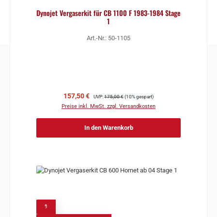
Dynojet Vergaserkit für CB 1100 F 1983-1984 Stage
1
Art.-Nr.: 50-1105
Verkaufspreis:
Regulärer Preis:
157,50 €
UVP:
175,00 €
(10% gespart)
Preise inkl. MwSt. zzgl. Versandkosten
In den Warenkorb
%