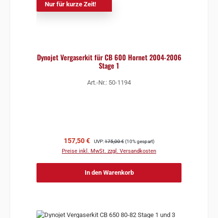
Nur für kurze Zeit!
Dynojet Vergaserkit für CB 600 Hornet 2004-2006
Stage 1
Art.-Nr.: 50-1194
Verkaufspreis:
Regulärer Preis:
157,50 €
UVP:
175,00 €
(10% gespart)
Preise inkl. MwSt. zzgl. Versandkosten
In den Warenkorb