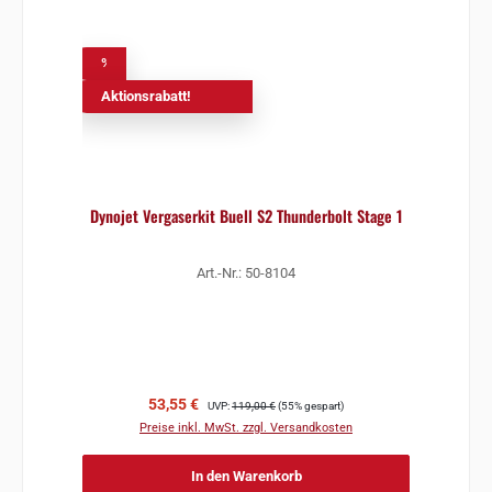
%
Aktionsrabatt!
Dynojet Vergaserkit Buell S2 Thunderbolt Stage 1
Art.-Nr.: 50-8104
Verkaufspreis:
Regulärer Preis:
53,55 €
UVP:
119,00 €
(55% gespart)
Preise inkl. MwSt. zzgl. Versandkosten
In den Warenkorb