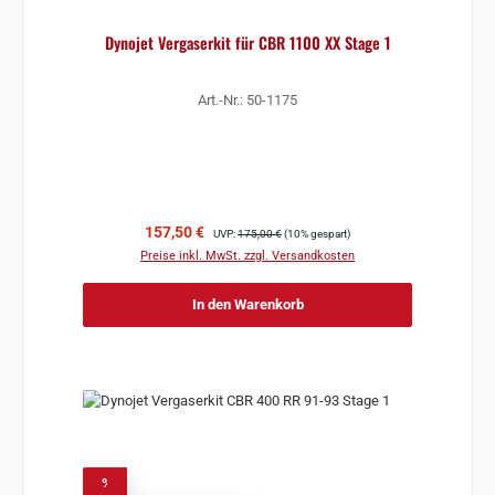
Dynojet Vergaserkit für CBR 1100 XX Stage 1
Art.-Nr.: 50-1175
Verkaufspreis:
Regulärer Preis:
157,50 €
UVP:
175,00 €
(10% gespart)
Preise inkl. MwSt. zzgl. Versandkosten
In den Warenkorb
%