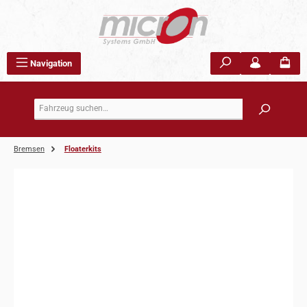
Zum Hauptinhalt springen
Navigation
Bremsen
Floaterkits