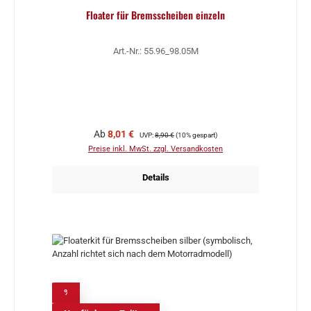
Floater für Bremsscheiben einzeln
Art.-Nr.: 55.96_98.05M
Verkaufspreis:
Regulärer Preis:
Ab
8,01 €
UVP:
8,90 €
(10% gespart)
Preise inkl. MwSt. zzgl. Versandkosten
Details
%