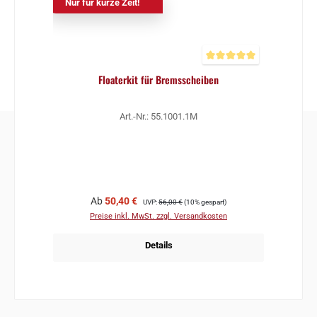
Nur für kurze Zeit!
Durchschnittliche Bewertun
Floaterkit für Bremsscheiben
Art.-Nr.: 55.1001.1M
Verkaufspreis:
Regulärer Preis:
Ab
50,40 €
UVP:
56,00 €
(10% gespart)
Preise inkl. MwSt. zzgl. Versandkosten
Details