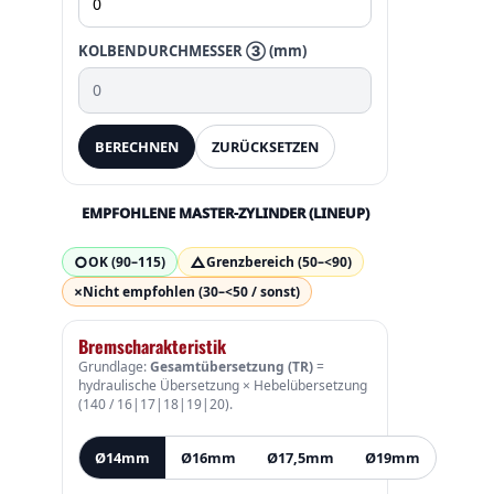
KOLBENDURCHMESSER ③ (mm)
BERECHNEN
ZURÜCKSETZEN
EMPFOHLENE MASTER-ZYLINDER (LINEUP)
○
△
OK (90–115)
Grenzbereich (50–<90)
×
Nicht empfohlen (30–<50 / sonst)
Bremscharakteristik
Grundlage:
Gesamtübersetzung (TR)
=
hydraulische Übersetzung × Hebelübersetzung
(140 / 16|17|18|19|20).
Ø14mm
Ø16mm
Ø17,5mm
Ø19mm