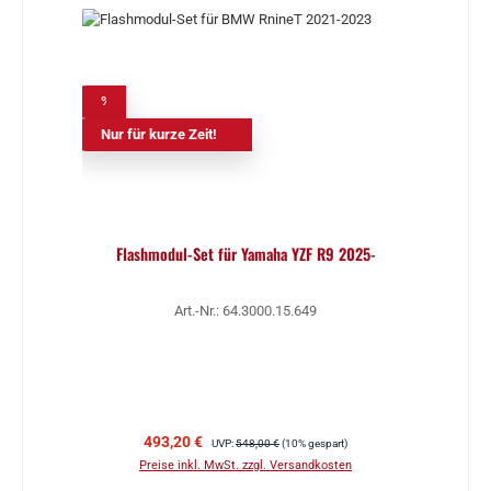
%
Nur für kurze Zeit!
Flashmodul-Set für Yamaha YZF R9 2025-
Art.-Nr.: 64.3000.15.649
Verkaufspreis:
Regulärer Preis:
493,20 €
UVP:
548,00 €
(10% gespart)
Preise inkl. MwSt. zzgl. Versandkosten