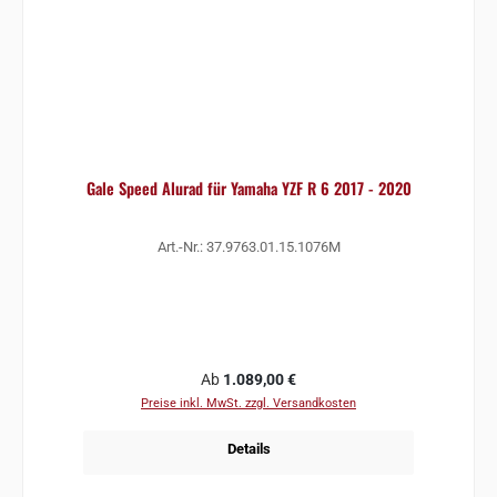
Gale Speed Alurad für Yamaha YZF R 6 2017 - 2020
Art.-Nr.: 37.9763.01.15.1076M
Regulärer Preis:
Ab
1.089,00 €
Preise inkl. MwSt. zzgl. Versandkosten
Details