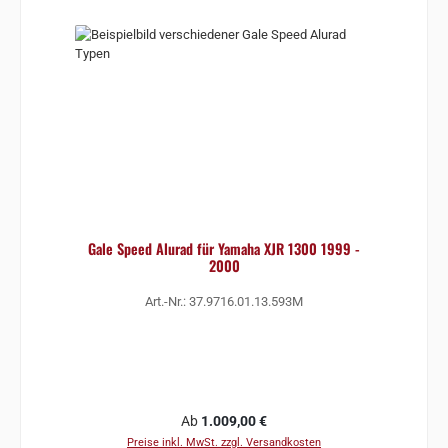
Gale Speed Alurad für Yamaha XJR 1300 1999 -
2000
Art.-Nr.: 37.9716.01.13.593M
Regulärer Preis:
Ab
1.009,00 €
Preise inkl. MwSt. zzgl. Versandkosten