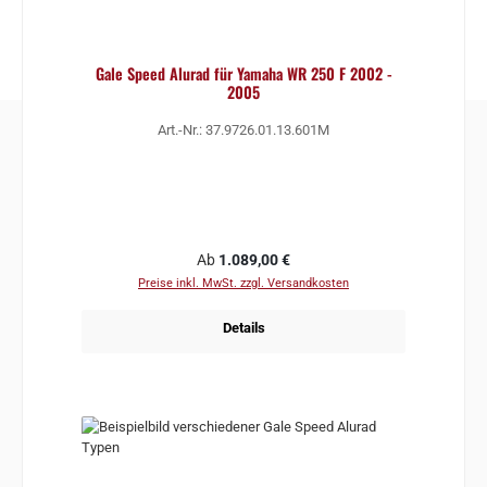
Gale Speed Alurad für Yamaha WR 250 F 2002 -
2005
Art.-Nr.: 37.9726.01.13.601M
Regulärer Preis:
Ab
1.089,00 €
Preise inkl. MwSt. zzgl. Versandkosten
Details