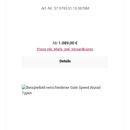
Art.-Nr.: 37.9793.01.13.3878M
Regulärer Preis:
Ab
1.089,00 €
Preise inkl. MwSt. zzgl. Versandkosten
Details