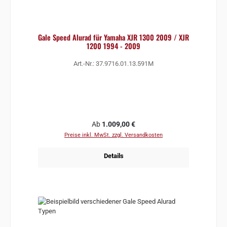
Gale Speed Alurad für Yamaha XJR 1300 2009 / XJR
1200 1994 - 2009
Art.-Nr.: 37.9716.01.13.591M
Regulärer Preis:
Ab
1.009,00 €
Preise inkl. MwSt. zzgl. Versandkosten
Details