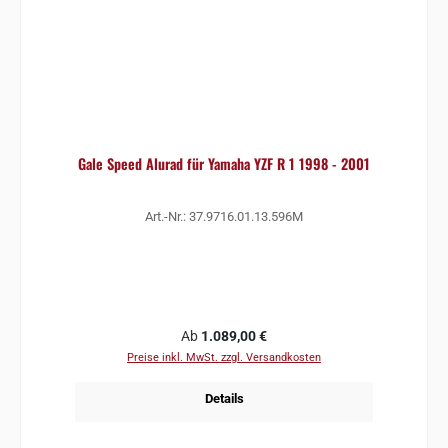
Gale Speed Alurad für Yamaha YZF R 1 1998 - 2001
Art.-Nr.: 37.9716.01.13.596M
Regulärer Preis:
Ab
1.089,00 €
Preise inkl. MwSt. zzgl. Versandkosten
Details