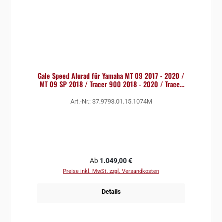
Gale Speed Alurad für Yamaha MT 09 2017 - 2020 /
MT 09 SP 2018 / Tracer 900 2018 - 2020 / Tracer
900
Art.-Nr.: 37.9793.01.15.1074M
Regulärer Preis:
Ab
1.049,00 €
Preise inkl. MwSt. zzgl. Versandkosten
Details