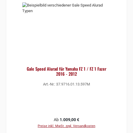
Gale Speed Alurad für Yamaha FZ 1 / FZ 1 Fazer
2016 - 2012
Art.-Nr.: 37.9716.01.13.597M
Regulärer Preis:
Ab
1.009,00 €
Preise inkl. MwSt. zzgl. Versandkosten