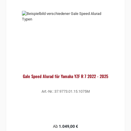
Gale Speed Alurad für Yamaha YZF R 7 2022 - 2025
Art.-Nr.: 37.9773.01.15.1075M
Regulärer Preis:
Ab
1.049,00 €