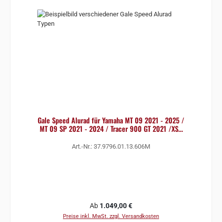
Gale Speed Alurad für Yamaha MT 09 2021 - 2025 /
MT 09 SP 2021 - 2024 / Tracer 900 GT 2021 /XSR
900
Art.-Nr.: 37.9796.01.13.606M
Regulärer Preis:
Ab
1.049,00 €
Preise inkl. MwSt. zzgl. Versandkosten