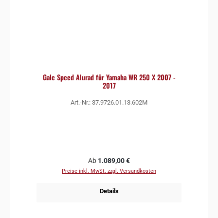
Gale Speed Alurad für Yamaha WR 250 X 2007 -
2017
Art.-Nr.: 37.9726.01.13.602M
Regulärer Preis:
Ab
1.089,00 €
Preise inkl. MwSt. zzgl. Versandkosten
Details