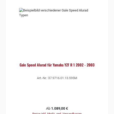
Gale Speed Alurad für Yamaha YZF R 1 2002 - 2003
Art.-Nr.: 37.9716.01.13.595M
Regulärer Preis:
Ab
1.089,00 €
Preise inkl. MwSt. zzgl. Versandkosten