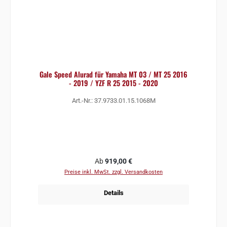
Gale Speed Alurad für Yamaha MT 03 / MT 25 2016
- 2019 / YZF R 25 2015 - 2020
Art.-Nr.: 37.9733.01.15.1068M
Regulärer Preis:
Ab
919,00 €
Preise inkl. MwSt. zzgl. Versandkosten
Details