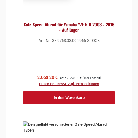
Gale Speed Alurad für Yamaha YZF R 6 2003 - 2016
- Auf Lager
Art.-Nr.: 37.9763.03.00.2966-STOCK
Verkaufspreis:
Regulärer Preis:
2.068,20 €
UVP:
2.298,00 €
(10% gespart)
Preise inkl. MwSt. zzgl. Versandkosten
In den Warenkorb