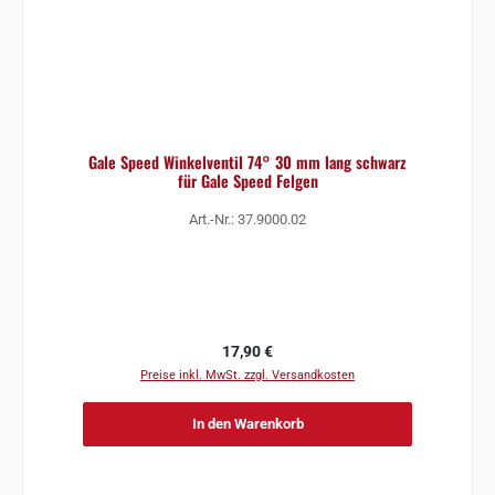
Gale Speed Winkelventil 74° 30 mm lang schwarz
für Gale Speed Felgen
Art.-Nr.: 37.9000.02
Regulärer Preis:
17,90 €
Preise inkl. MwSt. zzgl. Versandkosten
In den Warenkorb