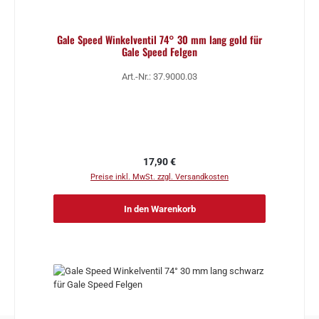
Gale Speed Winkelventil 74° 30 mm lang gold für
Gale Speed Felgen
Art.-Nr.: 37.9000.03
Regulärer Preis:
17,90 €
Preise inkl. MwSt. zzgl. Versandkosten
In den Warenkorb