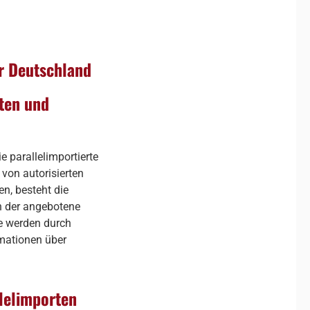
ür Deutschland
rten und
e parallelimportierte
 von autorisierten
en, besteht die
nn der angebotene
te werden durch
rmationen über
llelimporten