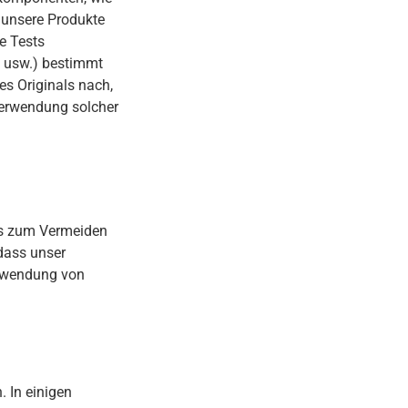
e unsere Produkte
e Tests
ge usw.) bestimmt
s Originals nach,
 Verwendung solcher
ps zum Vermeiden
 dass unser
erwendung von
. In einigen