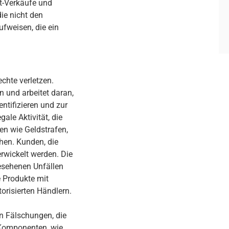
et-Verkäufe und
ie nicht den
fweisen, die ein
echte verletzen.
n und arbeitet daran,
ntifizieren und zur
ale Aktivität, die
en wie Geldstrafen,
hen. Kunden, die
erwickelt werden. Die
esehenen Unfällen
 Produkte mit
orisierten Händlern.
n Fälschungen, die
e Komponenten, wie