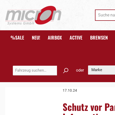
 Hauptinhalt springen
Zur Suche springen
Zur Hauptnavigation springen
%SALE
NEU!
AIRBOX
ACTIVE
BREMSEN
oder
17.10.24
Schutz vor Pa