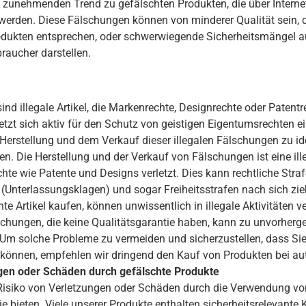
nen zunehmenden Trend zu gefälschten Produkten, die über Intern
 werden. Diese Fälschungen können von minderer Qualität sein, d
odukten entsprechen, oder schwerwiegende Sicherheitsmängel au
braucher darstellen.
ind illegale Artikel, die Markenrechte, Designrechte oder Patentr
zt sich aktiv für den Schutz von geistigen Eigentumsrechten ei
r Herstellung und dem Verkauf dieser illegalen Fälschungen zu ide
n. Die Herstellung und der Verkauf von Fälschungen ist eine illeg
hte wie Patente und Designs verletzt. Dies kann rechtliche Straf
nterlassungsklagen) und sogar Freiheitsstrafen nach sich zie
te Artikel kaufen, können unwissentlich in illegale Aktivitäten v
hungen, die keine Qualitätsgarantie haben, kann zu unvorherg
Um solche Probleme zu vermeiden und sicherzustellen, dass Sie
können, empfehlen wir dringend den Kauf von Produkten bei aut
ngen oder Schäden durch gefälschte Produkte
Risiko von Verletzungen oder Schäden durch die Verwendung vo
ie bieten. Viele unserer Produkte enthalten sicherheitsrelevant