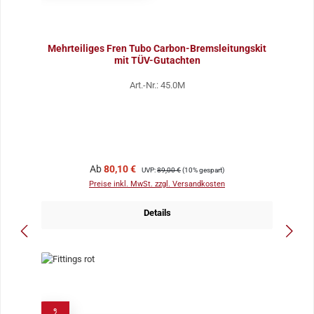
Mehrteiliges Fren Tubo Carbon-Bremsleitungskit
mit TÜV-Gutachten
Art.-Nr.: 45.0M
Verkaufspreis:
Regulärer Preis:
Ab
80,10 €
UVP:
89,00 €
(10% gespart)
Preise inkl. MwSt. zzgl. Versandkosten
Details
%