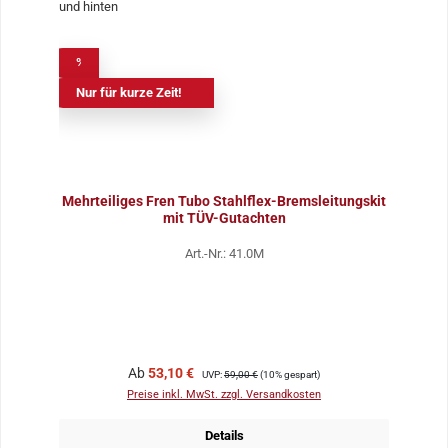
%
Nur für kurze Zeit!
Mehrteiliges Fren Tubo Stahlflex-Bremsleitungskit
mit TÜV-Gutachten
Art.-Nr.: 41.0M
Verkaufspreis:
Regulärer Preis:
Ab
53,10 €
UVP:
59,00 €
(10% gespart)
Preise inkl. MwSt. zzgl. Versandkosten
Details