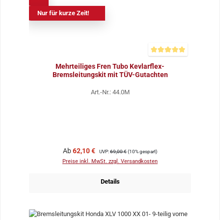
Nur für kurze Zeit!
Durchschnittliche Bewer
Mehrteiliges Fren Tubo Kevlarflex-
Bremsleitungskit mit TÜV-Gutachten
Art.-Nr.: 44.0M
Verkaufspreis:
Regulärer Preis:
Ab
62,10 €
UVP:
69,00 €
(10% gespart)
Preise inkl. MwSt. zzgl. Versandkosten
Details