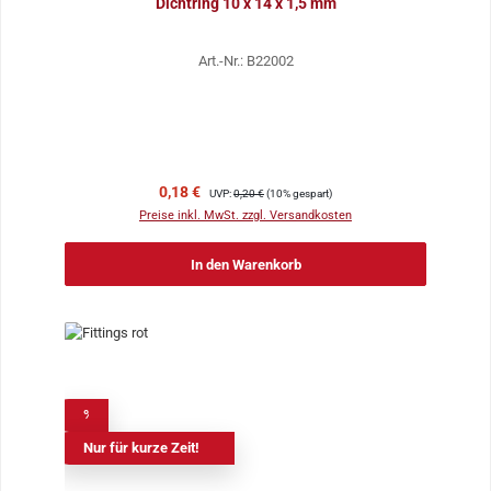
Dichtring 10 x 14 x 1,5 mm
Art.-Nr.: B22002
Verkaufspreis:
Regulärer Preis:
0,18 €
UVP:
0,20 €
(10% gespart)
Preise inkl. MwSt. zzgl. Versandkosten
In den Warenkorb
%
Nur für kurze Zeit!