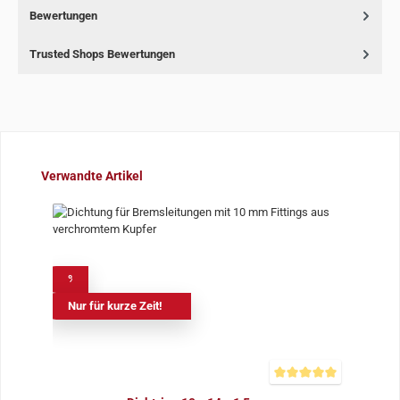
Bewertungen
Trusted Shops Bewertungen
Produktgalerie überspringen
Verwandte Artikel
%
Nur für kurze Zeit!
Durchschnittliche Bewer