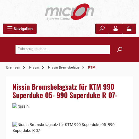
Zum Hauptinhalt springen
Navigation
Bremsen
Nissin
Nissin Bremsbeläge
KTM
Nissin Bremsbelagsatz für KTM 990
Superduke 05- 990 Superduke R 07-
Bildergalerie überspringen