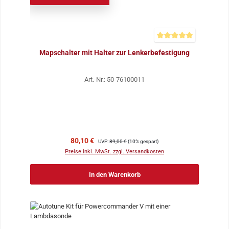
Durchschnittliche Bewer
Mapschalter mit Halter zur Lenkerbefestigung
Art.-Nr.: 50-76100011
Verkaufspreis:
Regulärer Preis:
80,10 €
UVP:
89,00 €
(10% gespart)
Preise inkl. MwSt. zzgl. Versandkosten
In den Warenkorb