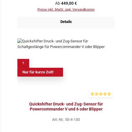
Regulärer Preis:
Ab
449,00 €
Preise inkl. MwSt. zzgl. Versandkosten
Details
%
Nur für kurze Zeit!
Durchschnittliche Bewer
Quickshifter Druck- und Zug-Sensor für
Powercommander V und 6 oder Blipper
Art.-Nr.: 50-4-130