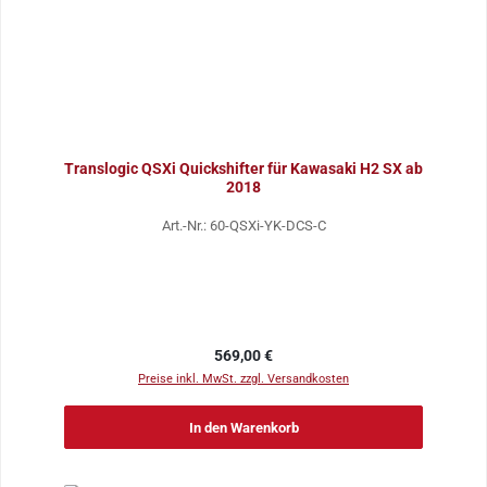
Translogic QSXi Quickshifter für Kawasaki H2 SX ab
2018
Art.-Nr.: 60-QSXi-YK-DCS-C
Regulärer Preis:
569,00 €
Preise inkl. MwSt. zzgl. Versandkosten
In den Warenkorb