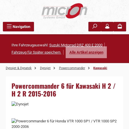
Zum Hauptinhalt springen
Navigation
Ihre Fahrzeugauswahl:
Suzuki Motorrad DRZ 400 E 2000
Fahrzeug für Später speichern
Alle Artikel anzeigen
Dynojet & Dynatek
Dynojet
Powercommander
Kawasaki
Powercommander 6 für Kawasaki H 2 /
H 2 R 2015-2016
Bildergalerie überspringen