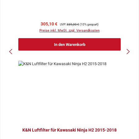
Verkaufspreis:
Regulärer Preis:
305,10 €
UVP:
339,00 €
(10% gespart)
Preise inkl. MwSt. zzgl. Versandkosten
In den Warenkorb
K&N Luftfilter für Kawasaki Ninja H2 2015-2018