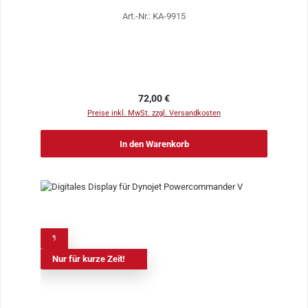
Art.-Nr.: KA-9915
Regulärer Preis:
72,00 €
Preise inkl. MwSt. zzgl. Versandkosten
In den Warenkorb
%
Nur für kurze Zeit!