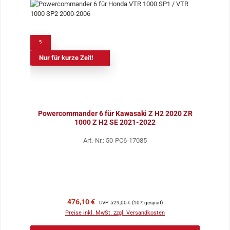
%
Nur für kurze Zeit!
Powercommander 6 für Kawasaki Z H2 2020 ZR
1000 Z H2 SE 2021-2022
Art.-Nr.: 50-PC6-17085
Verkaufspreis:
Regulärer Preis:
476,10 €
UVP:
529,00 €
(10% gespart)
Preise inkl. MwSt. zzgl. Versandkosten