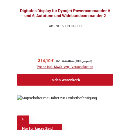
Digitales Display für Dynojet Powercommander V
und 6, Autotune und Widebandcommander 2
Art.-Nr.: 50-POD-300
Verkaufspreis:
Regulärer Preis:
314,10 €
UVP:
349,00 €
(10% gespart)
Preise inkl. MwSt. zzgl. Versandkosten
In den Warenkorb
%
Nur für kurze Zeit!