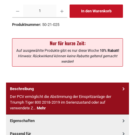
In den Warenkorb
Produktnummer:
50-21-025
Nur für kurze Zeit:
Auf ausgewählte Produkte gibt es nur diese Woche
10% Rabatt!
Hinweis: Rückwirkend können keine Rabatte geltend gemacht
werden
!
Beschreibung
Der PCV ermöglicht die Abstimmung der Einspritzanlage der
Triumph Tiger 800 2018-2019 im Serienzustand oder auf
verwendete Z…
Mehr
Eigenschaften
Passend für