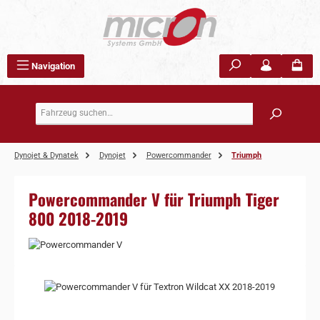
Zum Hauptinhalt springen
Navigation
Dynojet & Dynatek
Dynojet
Powercommander
Triumph
Powercommander V für Triumph Tiger
800 2018-2019
Bildergalerie überspringen