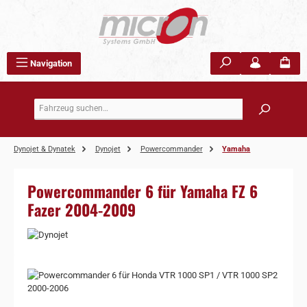
Zum Hauptinhalt springen
Navigation
Dynojet & Dynatek
Dynojet
Powercommander
Yamaha
Powercommander 6 für Yamaha FZ 6
Fazer 2004-2009
Bildergalerie überspringen