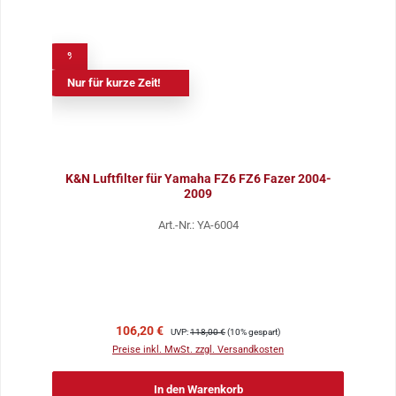
%
Nur für kurze Zeit!
K&N Luftfilter für Yamaha FZ6 FZ6 Fazer 2004-
2009
Art.-Nr.: YA-6004
Verkaufspreis:
Regulärer Preis:
106,20 €
UVP:
118,00 €
(10% gespart)
Preise inkl. MwSt. zzgl. Versandkosten
In den Warenkorb