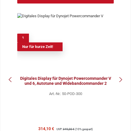
%
Nur für kurze Zeit!
Digitales Display für Dynojet Powercommander V
und 6, Autotune und Widebandcommander 2
Art.-Nr.: 50-POD-300
Verkaufspreis:
Regulärer Preis:
314,10 €
UVP:
349,00 €
(10% gespart)