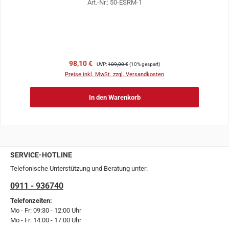
Art.-Nr.: 50-ESRM-1
Verkaufspreis:
Regulärer Preis:
98,10 €
UVP:
109,00 €
(10% gespart)
Preise inkl. MwSt. zzgl. Versandkosten
In den Warenkorb
SERVICE-HOTLINE
Telefonische Unterstützung und Beratung unter:
0911 - 936740
Telefonzeiten:
Mo - Fr: 09:30 - 12:00 Uhr
Mo - Fr: 14:00 - 17:00 Uhr