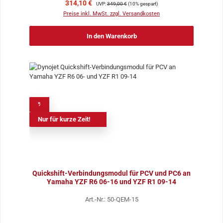
Verkaufspreis:
Regulärer Preis:
314,10 €
UVP:
349,00 €
(10% gespart)
Preise inkl. MwSt. zzgl. Versandkosten
In den Warenkorb
%
Nur für kurze Zeit!
Quickshift-Verbindungsmodul für PCV und PC6 an
Yamaha YZF R6 06-16 und YZF R1 09-14
Art.-Nr.: 50-QEM-15