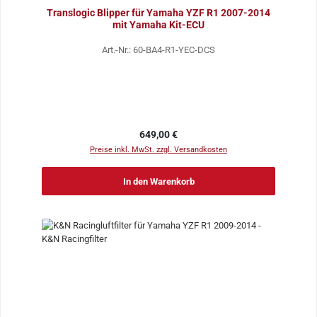
Translogic Blipper für Yamaha YZF R1 2007-2014
mit Yamaha Kit-ECU
Art.-Nr.: 60-BA4-R1-YEC-DCS
Regulärer Preis:
649,00 €
Preise inkl. MwSt. zzgl. Versandkosten
In den Warenkorb