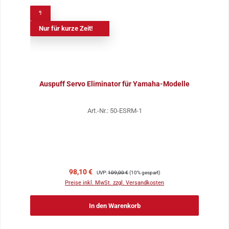
%
Nur für kurze Zeit!
Auspuff Servo Eliminator für Yamaha-Modelle
Art.-Nr.: 50-ESRM-1
Verkaufspreis:
Regulärer Preis:
98,10 €
UVP:
109,00 €
(10% gespart)
Preise inkl. MwSt. zzgl. Versandkosten
In den Warenkorb