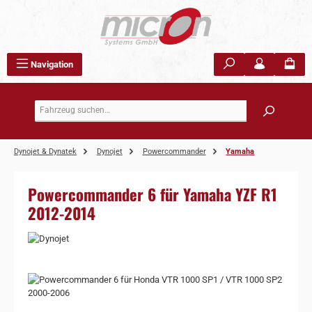
Zum Hauptinhalt springen
Navigation
Dynojet & Dynatek
Dynojet
Powercommander
Yamaha
Powercommander 6 für Yamaha YZF R1
2012-2014
Bildergalerie überspringen