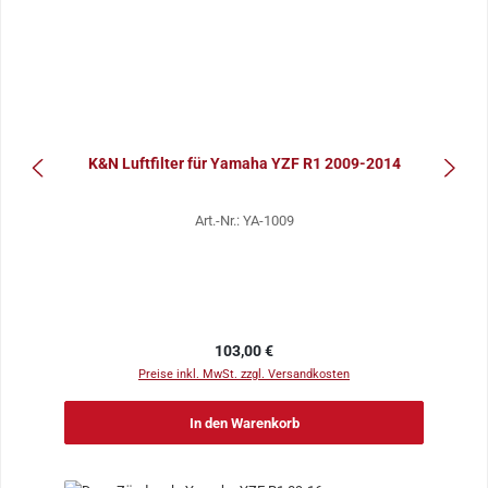
K&N Luftfilter für Yamaha YZF R1 2009-2014
Art.-Nr.: YA-1009
Regulärer Preis:
103,00 €
Preise inkl. MwSt. zzgl. Versandkosten
In den Warenkorb