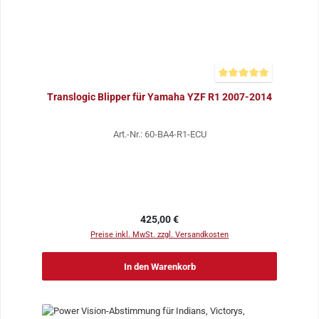
Durchschnittliche Bewer
Translogic Blipper für Yamaha YZF R1 2007-2014
Art.-Nr.: 60-BA4-R1-ECU
Regulärer Preis:
425,00 €
Preise inkl. MwSt. zzgl. Versandkosten
In den Warenkorb