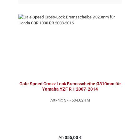
Gale Speed Cross-Lock Bremsscheibe Ø310mm für
Yamaha YZF R 1 2007-2014
Art.-Nr.: 37.7504.02.1M
Regulärer Preis:
Ab
355,00 €