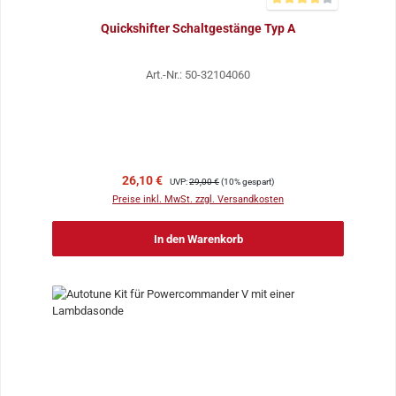
Durchschnittliche Bewer
Quickshifter Schaltgestänge Typ A
Art.-Nr.: 50-32104060
Verkaufspreis:
Regulärer Preis:
26,10 €
UVP:
29,00 €
(10% gespart)
Preise inkl. MwSt. zzgl. Versandkosten
In den Warenkorb