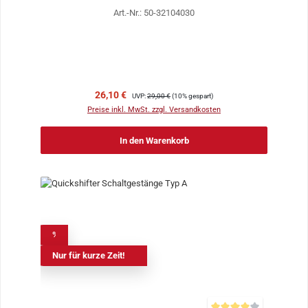
Art.-Nr.: 50-32104030
Verkaufspreis:
Regulärer Preis:
26,10 €
UVP:
29,00 €
(10% gespart)
Preise inkl. MwSt. zzgl. Versandkosten
In den Warenkorb
%
Nur für kurze Zeit!