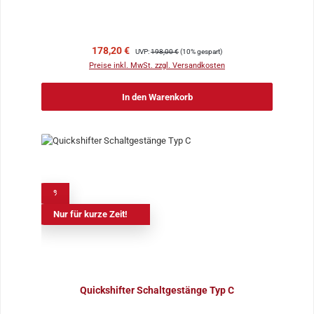
Verkaufspreis:
Regulärer Preis:
178,20 €
UVP:
198,00 €
(10% gespart)
Preise inkl. MwSt. zzgl. Versandkosten
In den Warenkorb
%
Nur für kurze Zeit!
Quickshifter Schaltgestänge Typ C