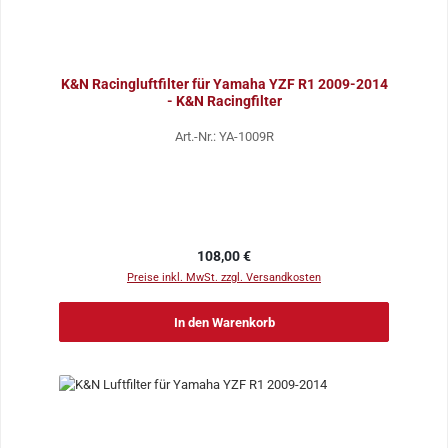
K&N Racingluftfilter für Yamaha YZF R1 2009-2014
- K&N Racingfilter
Art.-Nr.: YA-1009R
Regulärer Preis:
108,00 €
Preise inkl. MwSt. zzgl. Versandkosten
In den Warenkorb