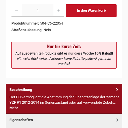
In den Warenkorb
Produktnummer:
50-PC6-22054
Straßenzulassung:
Nein
Nur für kurze Zeit:
Auf ausgewählte Produkte gibt es nur diese Woche
10% Rabatt!
Hinweis: Rückwirkend können keine Rabatte geltend gemacht
werden
!
Beschreibung
Der PC6 ermöglicht die Abstimmung der Einspritzanlage der Yamaha
YZF R1 2012-2014 im Serienzustand oder auf verwendete Zubeh…
Mehr
Eigenschaften