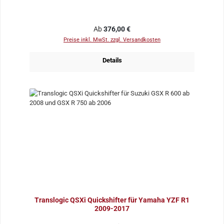
Regulärer Preis:
Ab
376,00 €
Preise inkl. MwSt. zzgl. Versandkosten
Details
Translogic QSXi Quickshifter für Yamaha YZF R1
2009-2017