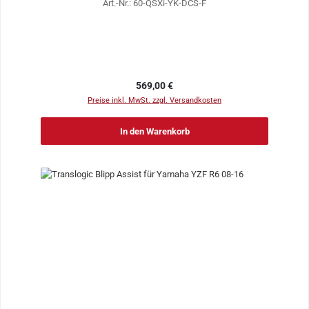
Art.-Nr.: 60-QSXi-YK-DCS-F
Regulärer Preis:
569,00 €
Preise inkl. MwSt. zzgl. Versandkosten
In den Warenkorb