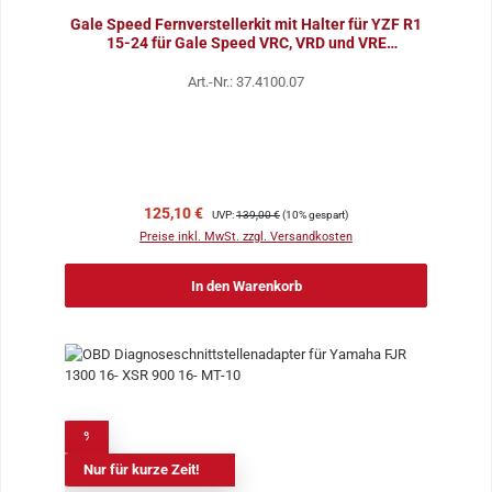
Gale Speed Fernverstellerkit mit Halter für YZF R1
15-24 für Gale Speed VRC, VRD und VRE
Bremspumpe
Art.-Nr.: 37.4100.07
Verkaufspreis:
Regulärer Preis:
125,10 €
UVP:
139,00 €
(10% gespart)
Preise inkl. MwSt. zzgl. Versandkosten
In den Warenkorb
%
Nur für kurze Zeit!