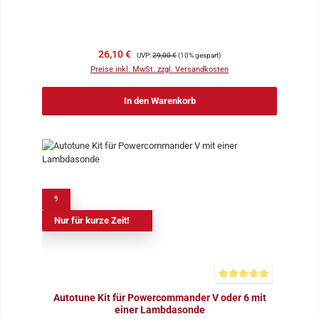
Verkaufspreis:
Regulärer Preis:
26,10 €
UVP:
29,00 €
(10% gespart)
Preise inkl. MwSt. zzgl. Versandkosten
In den Warenkorb
%
Nur für kurze Zeit!
Durchschnittliche Bewer
Autotune Kit für Powercommander V oder 6 mit
einer Lambdasonde