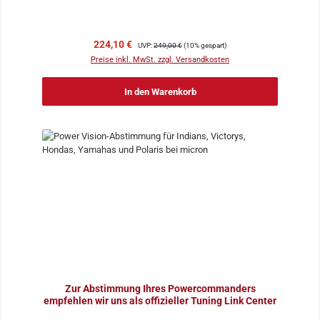
Verkaufspreis:
Regulärer Preis:
224,10 €
UVP:
249,00 €
(10% gespart)
Preise inkl. MwSt. zzgl. Versandkosten
In den Warenkorb
Zur Abstimmung Ihres Powercommanders
empfehlen wir uns als offizieller Tuning Link Center