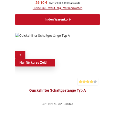
Verkaufspreis:
Regulärer Preis:
26,10 €
UVP:
29,00 €
(10% gespart)
Preise inkl. MwSt. zzgl. Versandkosten
In den Warenkorb
%
Nur für kurze Zeit!
Durchschnittliche Bewer
Quickshifter Schaltgestänge Typ A
Art.-Nr.: 50-32104060