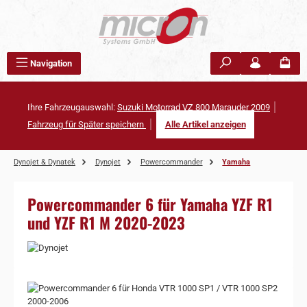
Zum Hauptinhalt springen
Navigation
Ihre Fahrzeugauswahl:
Suzuki Motorrad VZ 800 Marauder 2009
Fahrzeug für Später speichern
Alle Artikel anzeigen
Dynojet & Dynatek
Dynojet
Powercommander
Yamaha
Powercommander 6 für Yamaha YZF R1
und YZF R1 M 2020-2023
Bildergalerie überspringen