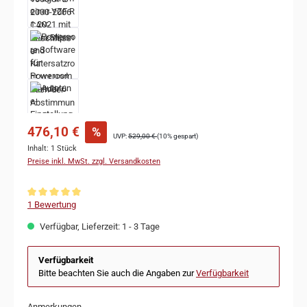
476,10 €
%
UVP:
529,00 €
(10% gespart)
Inhalt:
1 Stück
Preise inkl. MwSt. zzgl. Versandkosten
Durchschnittliche Bewertung von 5 von 5 Sternen
1 Bewertung
Verfügbar, Lieferzeit: 1 - 3 Tage
Verfügbarkeit
Bitte beachten Sie auch die Angaben zur
Verfügbarkeit
Anmerkungen