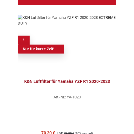
%
Nur für kurze Zeit!
K&N Luftfilter für Yamaha YZF R1 2020-2023
Art.-Nr.: YA-1020
Verkaufspreis:
Regulärer Preis:
70,20 €
UVP:
78,00 €
(10% gespart)