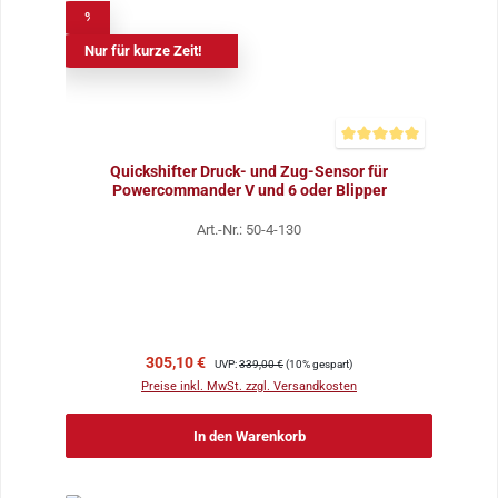
%
Nur für kurze Zeit!
Durchschnittliche Bewer
Quickshifter Druck- und Zug-Sensor für
Powercommander V und 6 oder Blipper
Art.-Nr.: 50-4-130
Verkaufspreis:
Regulärer Preis:
305,10 €
UVP:
339,00 €
(10% gespart)
Preise inkl. MwSt. zzgl. Versandkosten
In den Warenkorb