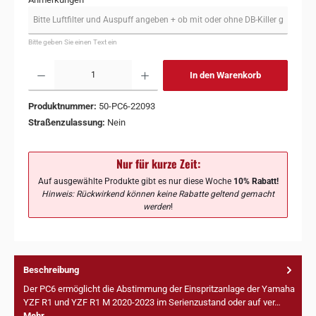
Bitte geben Sie einen Text ein
In den Warenkorb
Produktnummer:
50-PC6-22093
Straßenzulassung:
Nein
Nur für kurze Zeit:
Auf ausgewählte Produkte gibt es nur diese Woche
10% Rabatt!
Hinweis: Rückwirkend können keine Rabatte geltend gemacht
werden
!
Beschreibung
Der PC6 ermöglicht die Abstimmung der Einspritzanlage der Yamaha
YZF R1 und YZF R1 M 2020-2023 im Serienzustand oder auf ver…
Mehr