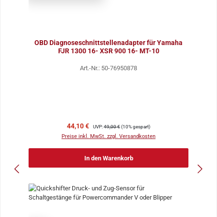
OBD Diagnoseschnittstellenadapter für Yamaha
FJR 1300 16- XSR 900 16- MT-10
Art.-Nr.: 50-76950878
Verkaufspreis:
Regulärer Preis:
44,10 €
UVP:
49,00 €
(10% gespart)
Preise inkl. MwSt. zzgl. Versandkosten
In den Warenkorb