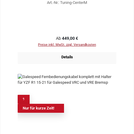
Art.-Nr.: Tuning-CenterM
Regulärer Preis:
Ab
449,00 €
Preise inkl. MwSt. zzgl. Versandkosten
Details
%
Nur für kurze Zeit!