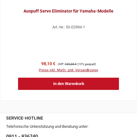
Auspuff Servo Eliminator für Yamaha-Modelle
Art.-Nr.: 50-ESRM-1
Verkaufspreis:
Regulärer Preis:
98,10 €
UVP:
109,00 €
(10% gespart)
Preise inkl. MwSt. zzgl. Versandkosten
In den Warenkorb
SERVICE-HOTLINE
Telefonische Unterstützung und Beratung unter:
0911 - 936740