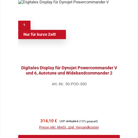
%
Nur für kurze Zeit!
Digitales Display für Dynojet Powercommander V
und 6, Autotune und Widebandcommander 2
Art.-Nr.: 50-POD-300
Verkaufspreis:
Regulärer Preis:
314,10 €
UVP:
349,00 €
(10% gespart)
Preise inkl. MwSt. zzgl. Versandkosten