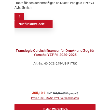
%
Nur für kurze Zeit!
Translogic Quickshiftsensor für Druck- und Zug für
Yamaha YZF R1 2020-2025
Art.-Nr.: 60-DCS-245VJ3-R1TRK
Verkaufspreis:
Regulärer Preis:
305,10 €
UVP:
339,00 €
(10% gespart)
Preise inkl. MwSt. zzgl. Versandkosten
In den Warenkorb