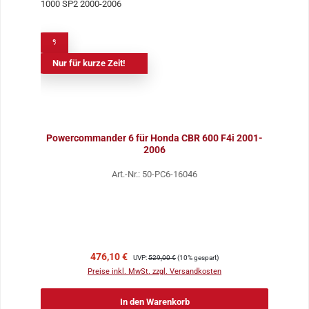
%
Nur für kurze Zeit!
Powercommander 6 für Honda CBR 600 F4i 2001-
2006
Art.-Nr.: 50-PC6-16046
Verkaufspreis:
Regulärer Preis:
476,10 €
UVP:
529,00 €
(10% gespart)
Preise inkl. MwSt. zzgl. Versandkosten
In den Warenkorb