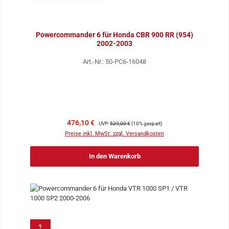
Powercommander 6 für Honda CBR 900 RR (954)
2002-2003
Art.-Nr.: 50-PC6-16048
Verkaufspreis:
Regulärer Preis:
476,10 €
UVP:
529,00 €
(10% gespart)
Preise inkl. MwSt. zzgl. Versandkosten
In den Warenkorb
%