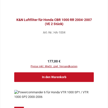
K&N Luftfilter für Honda CBR 1000 RR 2004-2007
(VE 2 Stück)
Art.-Nr.: HA-1004
Regulärer Preis:
177,00 €
Preise inkl. MwSt. zzgl. Versandkosten
In den Warenkorb