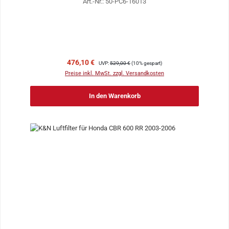
Art.-Nr.: 50-PC6-16013
Verkaufspreis:
Regulärer Preis:
476,10 €
UVP:
529,00 €
(10% gespart)
Preise inkl. MwSt. zzgl. Versandkosten
In den Warenkorb