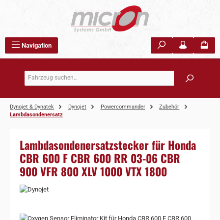
Zum Hauptinhalt springen
Navigation
Dynojet & Dynatek
Dynojet
Powercommander
Zubehör
Lambdasondenersatz
Lambdasondenersatzstecker für Honda
CBR 600 F CBR 600 RR 03-06 CBR
900 VFR 800 XLV 1000 VTX 1800
Bildergalerie überspringen