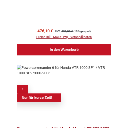
Verkaufspreis:
Regulärer Preis:
476,10 €
UVP:
529,00 €
(10% gespart)
Preise inkl. MwSt. zzgl. Versandkosten
In den Warenkorb
%
Nur für kurze Zeit!