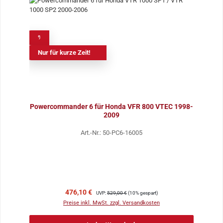
%
Nur für kurze Zeit!
Powercommander 6 für Honda VFR 800 VTEC 1998-
2009
Art.-Nr.: 50-PC6-16005
Verkaufspreis:
Regulärer Preis:
476,10 €
UVP:
529,00 €
(10% gespart)
Preise inkl. MwSt. zzgl. Versandkosten