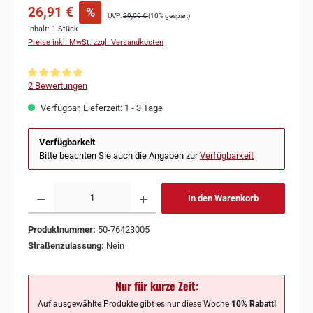
26,91 €
%
UVP:
29,90 €
(10% gespart)
Inhalt:
1 Stück
Preise inkl. MwSt. zzgl. Versandkosten
Durchschnittliche Bewertung von 5 von 5 Sternen
2 Bewertungen
Verfügbar, Lieferzeit: 1 - 3 Tage
Verfügbarkeit
Bitte beachten Sie auch die Angaben zur
Verfügbarkeit
In den Warenkorb
Produktnummer:
50-76423005
Straßenzulassung:
Nein
Nur für kurze Zeit:
Auf ausgewählte Produkte gibt es nur diese Woche
10% Rabatt!