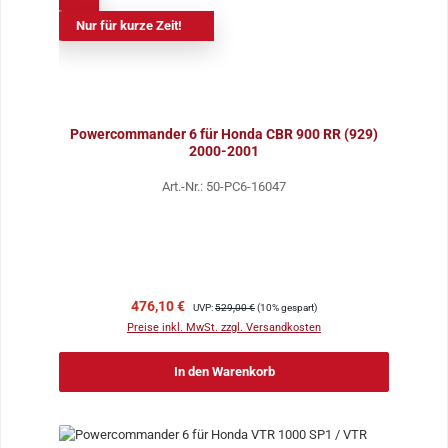
Nur für kurze Zeit!
Powercommander 6 für Honda CBR 900 RR (929)
2000-2001
Art.-Nr.: 50-PC6-16047
Verkaufspreis:
Regulärer Preis:
476,10 €
UVP:
529,00 €
(10% gespart)
Preise inkl. MwSt. zzgl. Versandkosten
In den Warenkorb