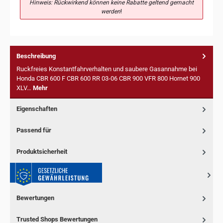
Hinweis: Rückwirkend können keine Rabatte geltend gemacht
werden
!
Beschreibung
Ruckfreies Konstantfahrverhalten und saubere Gasannahme bei
Honda CBR 600 F CBR 600 RR 03-06 CBR 900 VFR 800 Hornet 900
XLV…
Mehr
Eigenschaften
Passend für
Produktsicherheit
Bewertungen
Trusted Shops Bewertungen