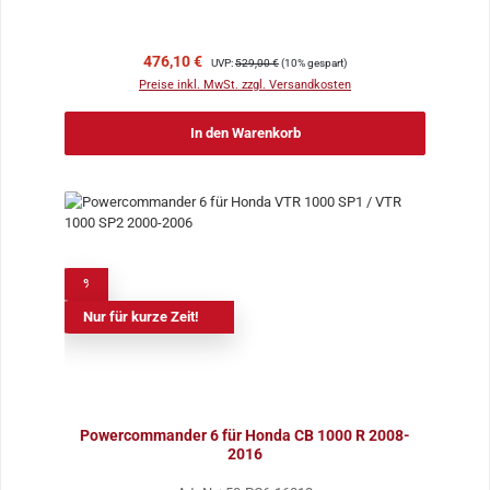
Verkaufspreis:
Regulärer Preis:
476,10 €
UVP:
529,00 €
(10% gespart)
Preise inkl. MwSt. zzgl. Versandkosten
In den Warenkorb
%
Nur für kurze Zeit!
Powercommander 6 für Honda CB 1000 R 2008-
2016