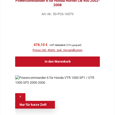
Powercommander 6 für Honda Hornet CB 900 2002-
2008
Art.-Nr.: 50-PC6-16079
Verkaufspreis:
Regulärer Preis:
476,10 €
UVP:
529,00 €
(10% gespart)
Preise inkl. MwSt. zzgl. Versandkosten
In den Warenkorb
%
Nur für kurze Zeit!