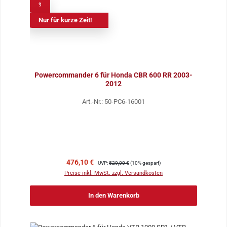
%
Nur für kurze Zeit!
Powercommander 6 für Honda CBR 600 RR 2003-
2012
Art.-Nr.: 50-PC6-16001
Verkaufspreis:
Regulärer Preis:
476,10 €
UVP:
529,00 €
(10% gespart)
Preise inkl. MwSt. zzgl. Versandkosten
In den Warenkorb