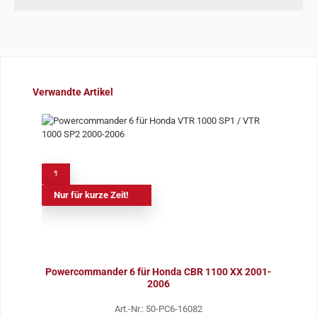
Produktgalerie überspringen
Verwandte Artikel
%
Nur für kurze Zeit!
Powercommander 6 für Honda CBR 1100 XX 2001-
2006
Art.-Nr.: 50-PC6-16082