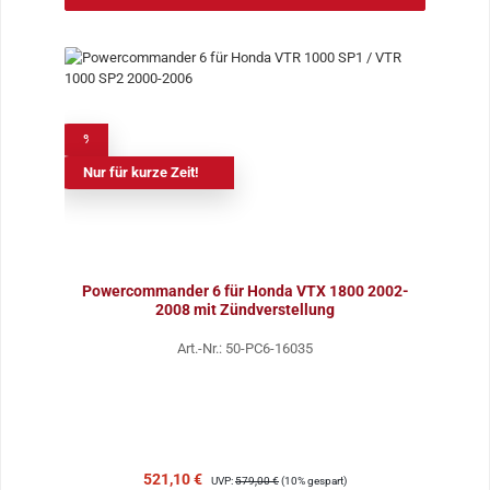
%
Nur für kurze Zeit!
Powercommander 6 für Honda VTX 1800 2002-
2008 mit Zündverstellung
Art.-Nr.: 50-PC6-16035
Verkaufspreis:
Regulärer Preis:
521,10 €
UVP:
579,00 €
(10% gespart)