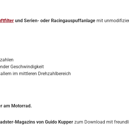
tfilter
und Serien- oder Racingauspuffanlage
mit unmodifizie
hzahlen
ender Geschwindigkeit
lem im mittleren Drehzahlbereich
ser am Motorrad.
adster-Magazins von Guido Kupper
zum Download mit freundl