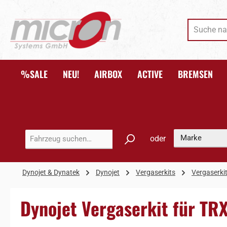
 Hauptinhalt springen
Zur Suche springen
Zur Hauptnavigation springen
%SALE
NEU!
AIRBOX
ACTIVE
BREMSEN
oder
Dynojet & Dynatek
Dynojet
Vergaserkits
Vergaserki
Dynojet Vergaserkit für TR