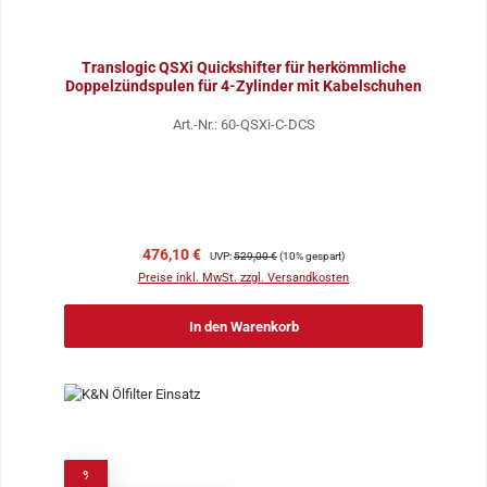
Translogic QSXi Quickshifter für herkömmliche
Doppelzündspulen für 4-Zylinder mit Kabelschuhen
Art.-Nr.: 60-QSXi-C-DCS
Verkaufspreis:
Regulärer Preis:
476,10 €
UVP:
529,00 €
(10% gespart)
Preise inkl. MwSt. zzgl. Versandkosten
In den Warenkorb
%