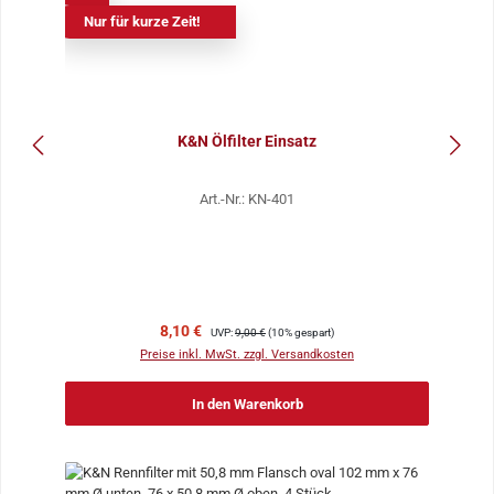
Nur für kurze Zeit!
K&N Ölfilter Einsatz
Art.-Nr.: KN-401
Verkaufspreis:
Regulärer Preis:
8,10 €
UVP:
9,00 €
(10% gespart)
Preise inkl. MwSt. zzgl. Versandkosten
In den Warenkorb