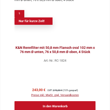
%
Nur für kurze Zeit!
K&N Rennfilter mit 50,8 mm Flansch oval 102 mm x
76 mm Ø unten, 76 x 50,8 mm Ø oben, 4 Stück
Art.-Nr.: RC-1824
Verkaufspreis:
Regulärer Preis:
243,00 €
UVP:
270,00 €
(10% gespart)
Preise inkl. MwSt. zzgl. Versandkosten
In den Warenkorb