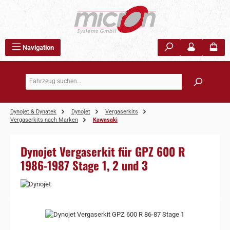
Zum Hauptinhalt springen
Navigation
Dynojet & Dynatek
Dynojet
Vergaserkits
Vergaserkits nach Marken
Kawasaki
Dynojet Vergaserkit für GPZ 600 R
1986-1987 Stage 1, 2 und 3
Bildergalerie überspringen