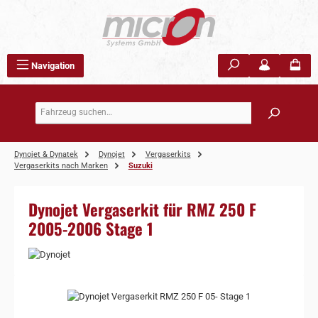
Zum Hauptinhalt springen
Navigation
Dynojet & Dynatek
Dynojet
Vergaserkits
Vergaserkits nach Marken
Suzuki
Dynojet Vergaserkit für RMZ 250 F
2005-2006 Stage 1
Bildergalerie überspringen