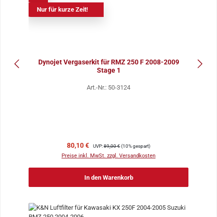
Nur für kurze Zeit!
Dynojet Vergaserkit für RMZ 250 F 2008-2009
Stage 1
Art.-Nr.: 50-3124
Verkaufspreis:
Regulärer Preis:
80,10 €
UVP:
89,00 €
(10% gespart)
Preise inkl. MwSt. zzgl. Versandkosten
In den Warenkorb