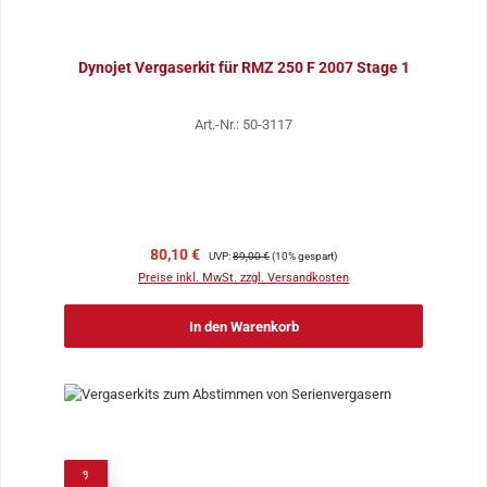
Dynojet Vergaserkit für RMZ 250 F 2007 Stage 1
Art.-Nr.: 50-3117
Verkaufspreis:
Regulärer Preis:
80,10 €
UVP:
89,00 €
(10% gespart)
Preise inkl. MwSt. zzgl. Versandkosten
In den Warenkorb
%