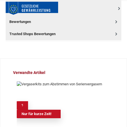
Bewertungen
Trusted Shops Bewertungen
Produktgalerie überspringen
Verwandte Artikel
%
Nur für kurze Zeit!