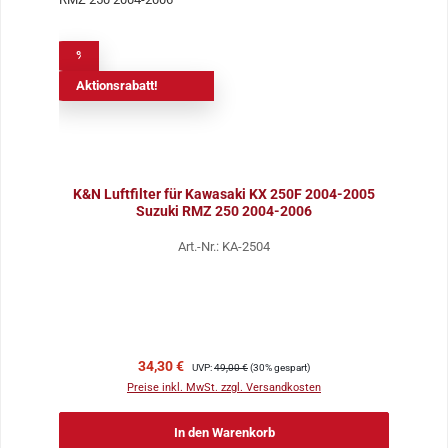
%
Aktionsrabatt!
K&N Luftfilter für Kawasaki KX 250F 2004-2005
Suzuki RMZ 250 2004-2006
Art.-Nr.: KA-2504
Verkaufspreis:
Regulärer Preis:
34,30 €
UVP:
49,00 €
(30% gespart)
Preise inkl. MwSt. zzgl. Versandkosten
In den Warenkorb