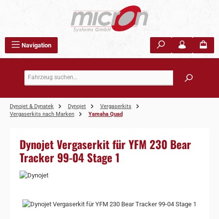
Zum Hauptinhalt springen
Navigation
Dynojet & Dynatek
Dynojet
Vergaserkits
Vergaserkits nach Marken
Yamaha Quad
Dynojet Vergaserkit für YFM 230 Bear
Tracker 99-04 Stage 1
Bildergalerie überspringen