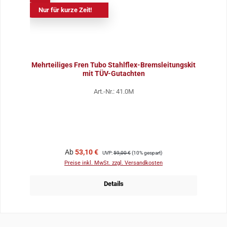
Nur für kurze Zeit!
Mehrteiliges Fren Tubo Stahlflex-Bremsleitungskit
mit TÜV-Gutachten
Art.-Nr.: 41.0M
Verkaufspreis:
Regulärer Preis:
Ab
53,10 €
UVP:
59,00 €
(10% gespart)
Preise inkl. MwSt. zzgl. Versandkosten
Details