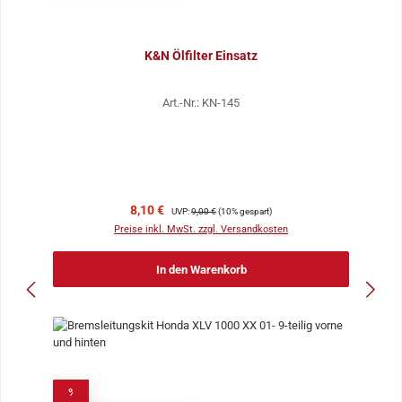
K&N Ölfilter Einsatz
Art.-Nr.: KN-145
Verkaufspreis:
Regulärer Preis:
8,10 €
UVP:
9,00 €
(10% gespart)
Preise inkl. MwSt. zzgl. Versandkosten
In den Warenkorb
%