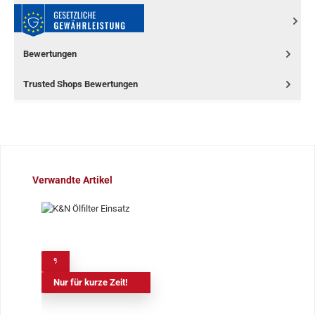
Bewertungen
Trusted Shops Bewertungen
Produktgalerie überspringen
Verwandte Artikel
%
Nur für kurze Zeit!