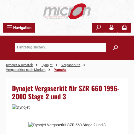
Zum Hauptinhalt springen
Navigation
Dynojet & Dynatek
Dynojet
Vergaserkits
Vergaserkits nach Marken
Yamaha
Dynojet Vergaserkit für SZR 660 1996-
2000 Stage 2 und 3
Bildergalerie überspringen