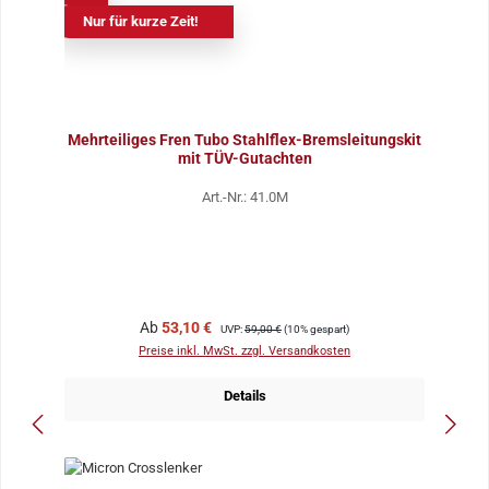
Nur für kurze Zeit!
Mehrteiliges Fren Tubo Stahlflex-Bremsleitungskit
mit TÜV-Gutachten
Art.-Nr.: 41.0M
Verkaufspreis:
Regulärer Preis:
Ab
53,10 €
UVP:
59,00 €
(10% gespart)
Preise inkl. MwSt. zzgl. Versandkosten
Details