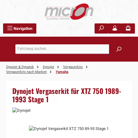
Zum Hauptinhalt springen
Navigation
Dynojet & Dynatek
Dynojet
Vergaserkits
Vergaserkits nach Marken
Yamaha
Dynojet Vergaserkit für XTZ 750 1989-
1993 Stage 1
Bildergalerie überspringen