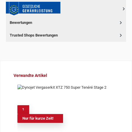
Bewertungen
Trusted Shops Bewertungen
Produktgalerie überspringen
Verwandte Artikel
%
Nur für kurze Zeit!