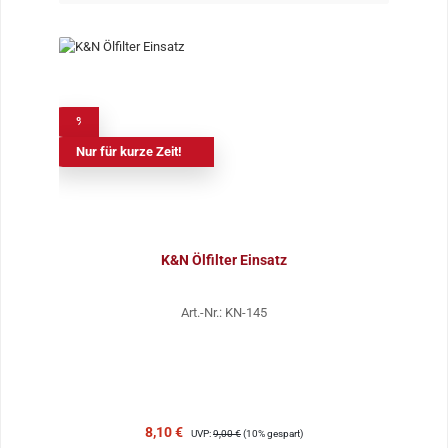
%
Nur für kurze Zeit!
K&N Ölfilter Einsatz
Art.-Nr.: KN-145
Verkaufspreis:
Regulärer Preis:
8,10 €
UVP:
9,00 €
(10% gespart)