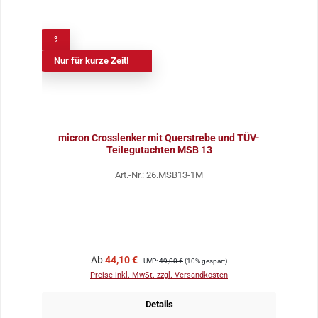
%
Nur für kurze Zeit!
micron Crosslenker mit Querstrebe und TÜV-
Teilegutachten MSB 13
Art.-Nr.: 26.MSB13-1M
Verkaufspreis:
Regulärer Preis:
Ab
44,10 €
UVP:
49,00 €
(10% gespart)
Preise inkl. MwSt. zzgl. Versandkosten
Details