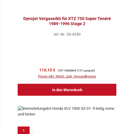
Dynojet Vergaserkit für XTZ 750 Super Tenéré
1989-1996 Stage 2
Art.-Nr.: 50-4250
Verkaufspreis:
Regulärer Preis:
116,10 €
UVP:
129,00 €
(10% gespart)
Preise inkl. MwSt. zzgl. Versandkosten
In den Warenkorb
%