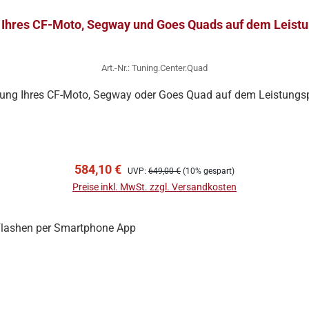
Ihres CF-Moto, Segway und Goes Quads auf dem Leistu
Art.-Nr.: Tuning.Center.Quad
ng Ihres CF-Moto, Segway oder Goes Quad auf dem Leistungs
In den Warenkorb
Verkaufspreis:
Regulärer Preis:
584,10 €
UVP:
649,00 €
(10% gespart)
Preise inkl. MwSt. zzgl. Versandkosten