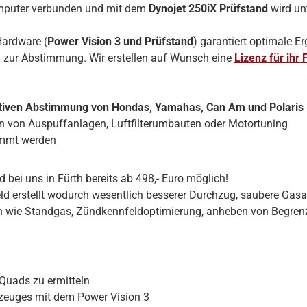
omputer verbunden und mit dem
Dynojet 250iX Prüfstand
wird un
Hardware (
Power Vision 3 und Prüfstand
) garantiert optimale E
l zur Abstimmung. Wir erstellen auf Wunsch eine
Lizenz für ihr
tiven Abstimmung von Hondas, Yamahas, Can Am und Polaris
en von Auspuffanlagen, Luftfilterumbauten oder Motortuning
immt werden
bei uns in Fürth bereits ab 498,- Euro möglich!
eld erstellt wodurch wesentlich besserer Durchzug, saubere Gas
ngen wie Standgas, Zündkennfeldoptimierung, anheben von Begr
Quads zu ermitteln
zeuges mit dem Power Vision 3