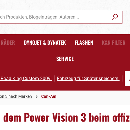
RÄDER
DYNOJET & DYNATEK
FLASHEN
K&N FILTER
SERVICE
I Road King Custom 2009
Fahrzeug für Später speichern
ion 3 nach Marken
Can-Am
dem Power Vision 3 beim offiz