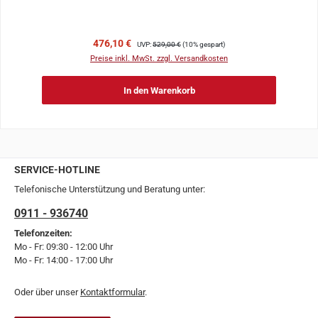
Verkaufspreis:
Regulärer Preis:
476,10 €
UVP:
529,00 €
(10% gespart)
Preise inkl. MwSt. zzgl. Versandkosten
In den Warenkorb
SERVICE-HOTLINE
Telefonische Unterstützung und Beratung unter:
0911 - 936740
Telefonzeiten:
Mo - Fr: 09:30 - 12:00 Uhr
Mo - Fr: 14:00 - 17:00 Uhr
Oder über unser
Kontaktformular
.