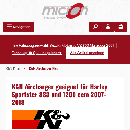
Zum Hauptinhalt springen
Navigation
Ihre Fahrzeugauswahl:
Suzuki Motorrad VZ 800 Marauder 2009
Fahrzeug für Später speichern
Alle Artikel anzeigen
K&N Filter
K&N Aircharger Kits
K&N Aircharger geeignet für Harley
Sportster 883 und 1200 ccm 2007-
2018