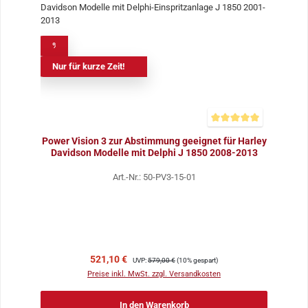
%
Nur für kurze Zeit!
Durchschnittliche Bewer
Power Vision 3 zur Abstimmung geeignet für Harley
Davidson Modelle mit Delphi J 1850 2008-2013
Art.-Nr.: 50-PV3-15-01
Verkaufspreis:
Regulärer Preis:
521,10 €
UVP:
579,00 €
(10% gespart)
Preise inkl. MwSt. zzgl. Versandkosten
In den Warenkorb