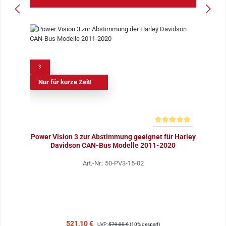
%
Nur für kurze Zeit!
Durchschnittliche Bewer
Power Vision 3 zur Abstimmung geeignet für Harley
Davidson CAN-Bus Modelle 2011-2020
Art.-Nr.: 50-PV3-15-02
Verkaufspreis:
Regulärer Preis:
521,10 €
UVP:
579,00 €
(10% gespart)