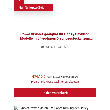
%
Nur für kurze Zeit!
Power Vision 4 geeignet für Harley Davidson
Modelle mit 4-poligem Diagnosestecker zum
Flashen per Ap
Art.-Nr.: 50-PV4-15-01
Verkaufspreis:
Regulärer Preis:
476,10 €
UVP:
529,00 €
(10% gespart)
Preise inkl. MwSt. zzgl. Versandkosten
In den Warenkorb