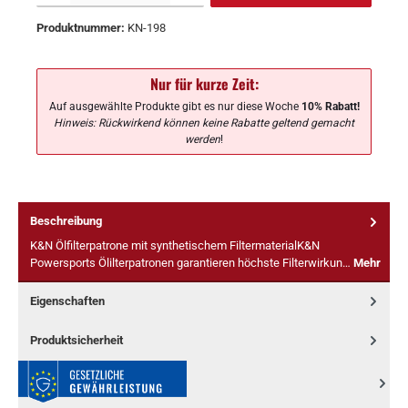
Produktnummer:
KN-198
Nur für kurze Zeit:
Auf ausgewählte Produkte gibt es nur diese Woche
10% Rabatt!
Hinweis: Rückwirkend können keine Rabatte geltend gemacht
werden
!
Beschreibung
K&N Ölfilterpatrone mit synthetischem FiltermaterialK&N
Powersports Ölilterpatronen garantieren höchste Filterwirkun…
Mehr
Eigenschaften
Produktsicherheit