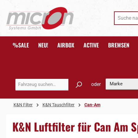
 Hauptinhalt springen
Zur Suche springen
Zur Hauptnavigation springen
%SALE
NEU!
AIRBOX
ACTIVE
BREMSEN
oder
K&N Filter
K&N Tauschfilter
Can-Am
K&N Luftfilter für Can Am