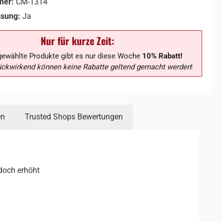
mer:
CM-1314
ssung:
Ja
Nur für kurze Zeit:
gewählte Produkte gibt es nur diese Woche
10% Rabatt!
ückwirkend können keine Rabatte geltend gemacht werden
!
en
Trusted Shops Bewertungen
jedoch erhöht