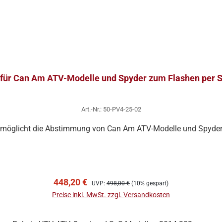
 für Can Am ATV-Modelle und Spyder zum Flashen per
Art.-Nr.: 50-PV4-25-02
rmöglicht die Abstimmung von Can Am ATV-Modelle und Spyder 
In den Warenkorb
Verkaufspreis:
Regulärer Preis:
448,20 €
UVP:
498,00 €
(10% gespart)
Preise inkl. MwSt. zzgl. Versandkosten