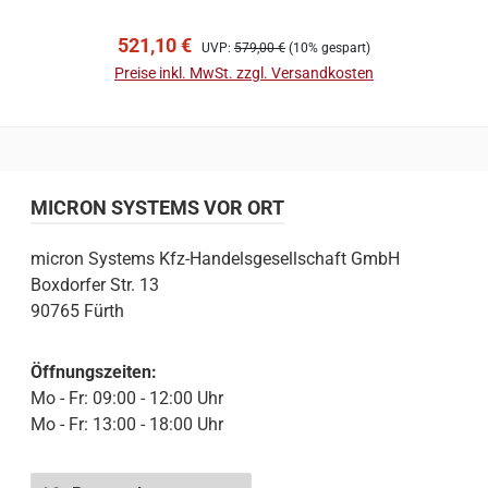
In den Warenkorb
Verkaufspreis:
Regulärer Preis:
521,10 €
UVP:
579,00 €
(10% gespart)
Preise inkl. MwSt. zzgl. Versandkosten
MICRON SYSTEMS VOR ORT
micron Systems Kfz-Handelsgesellschaft GmbH
Boxdorfer Str. 13
90765 Fürth
Öffnungszeiten:
Mo - Fr: 09:00 - 12:00 Uhr
Mo - Fr: 13:00 - 18:00 Uhr