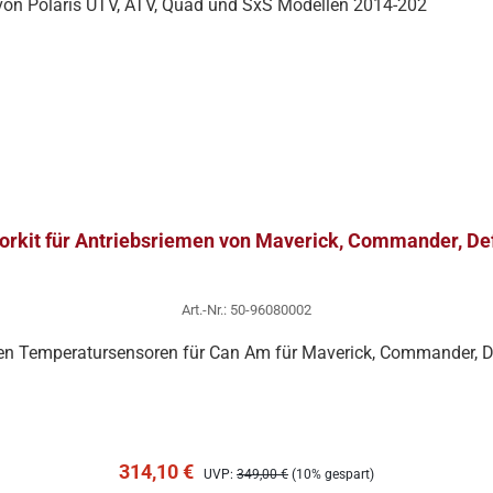
rkit für Antriebsriemen von Maverick, Commander, De
Art.-Nr.: 50-96080002
men Temperatursensoren für Can Am für Maverick, Commander, D
In den Warenkorb
Verkaufspreis:
Regulärer Preis:
314,10 €
UVP:
349,00 €
(10% gespart)