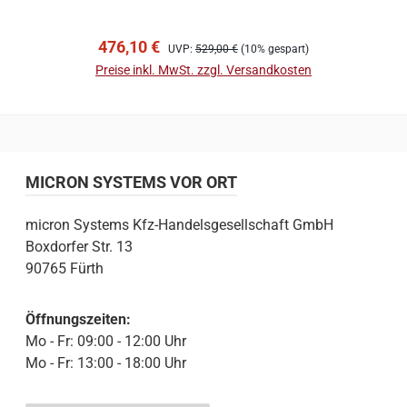
In den Warenkorb
Verkaufspreis:
Regulärer Preis:
476,10 €
UVP:
529,00 €
(10% gespart)
Preise inkl. MwSt. zzgl. Versandkosten
MICRON SYSTEMS VOR ORT
micron Systems Kfz-Handelsgesellschaft GmbH
Boxdorfer Str. 13
90765 Fürth
Öffnungszeiten:
Mo - Fr: 09:00 - 12:00 Uhr
Mo - Fr: 13:00 - 18:00 Uhr