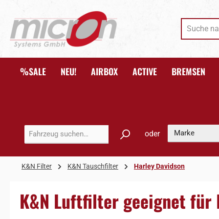
 Hauptinhalt springen
Zur Suche springen
Zur Hauptnavigation springen
%SALE
NEU!
AIRBOX
ACTIVE
BREMSEN
oder
K&N Filter
K&N Tauschfilter
Harley Davidson
K&N Luftfilter geeignet fü