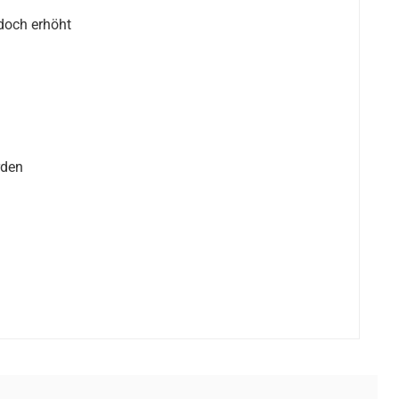
jedoch erhöht
rden