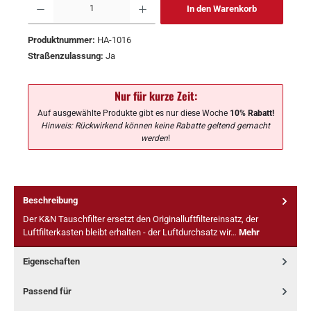
In den Warenkorb
Produktnummer:
HA-1016
Straßenzulassung:
Ja
Nur für kurze Zeit:
Auf ausgewählte Produkte gibt es nur diese Woche
10% Rabatt!
Hinweis: Rückwirkend können keine Rabatte geltend gemacht
werden
!
Beschreibung
Der K&N Tauschfilter ersetzt den Originalluftfiltereinsatz, der
Luftfilterkasten bleibt erhalten - der Luftdurchsatz wir…
Mehr
Eigenschaften
Passend für