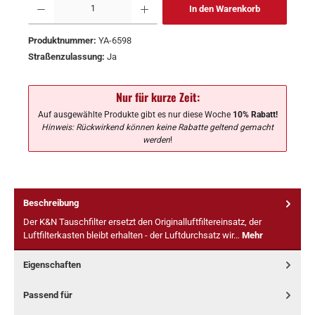
In den Warenkorb
Produktnummer:
YA-6598
Straßenzulassung:
Ja
Nur für kurze Zeit:
Auf ausgewählte Produkte gibt es nur diese Woche
10% Rabatt!
Hinweis: Rückwirkend können keine Rabatte geltend gemacht
werden
!
Beschreibung
Der K&N Tauschfilter ersetzt den Originalluftfiltereinsatz, der
Luftfilterkasten bleibt erhalten - der Luftdurchsatz wir…
Mehr
Eigenschaften
Passend für