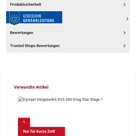
Produktsicherheit
Bewertungen
Trusted Shops Bewertungen
Produktgalerie überspringen
Verwandte Artikel
%
Nur für kurze Zeit!