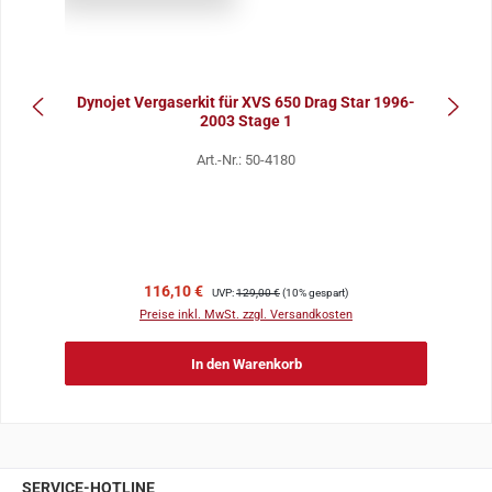
Dynojet Vergaserkit für XVS 650 Drag Star 1996-
2003 Stage 1
Art.-Nr.: 50-4180
Verkaufspreis:
Regulärer Preis:
116,10 €
UVP:
129,00 €
(10% gespart)
Preise inkl. MwSt. zzgl. Versandkosten
In den Warenkorb
SERVICE-HOTLINE