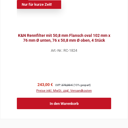
Nur für kurze Zeit!
K&N Rennfilter mit 50,8 mm Flansch oval 102 mm x
76 mm Ø unten, 76 x 50,8 mm Ø oben, 4 Stück
Art.-Nr.: RC-1824
Verkaufspreis:
Regulärer Preis:
243,00 €
UVP:
270,00 €
(10% gespart)
Preise inkl. MwSt. zzgl. Versandkosten
In den Warenkorb