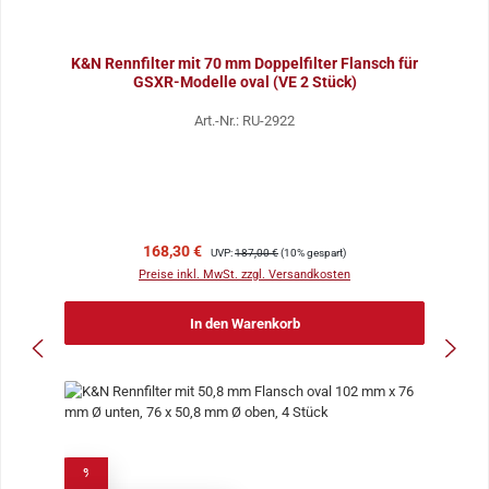
K&N Rennfilter mit 70 mm Doppelfilter Flansch für
GSXR-Modelle oval (VE 2 Stück)
Art.-Nr.: RU-2922
Verkaufspreis:
Regulärer Preis:
168,30 €
UVP:
187,00 €
(10% gespart)
Preise inkl. MwSt. zzgl. Versandkosten
In den Warenkorb
%