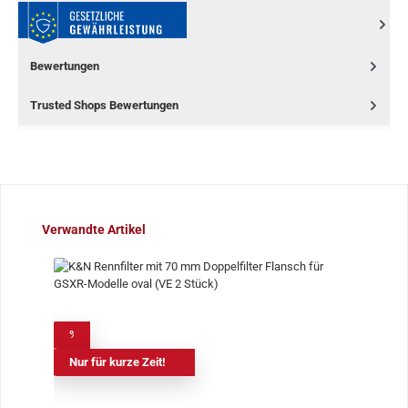
Bewertungen
Trusted Shops Bewertungen
Produktgalerie überspringen
Verwandte Artikel
%
Nur für kurze Zeit!