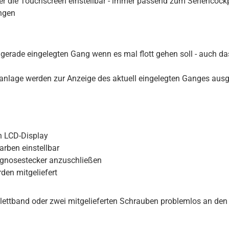
er die Touchscreen einstellbar - immer passend zum Seriencockp
ingen
n gerade eingelegten Gang wenn es mal flott gehen soll - auch d
zanlage werden zur Anzeige des aktuell eingelegten Ganges ausg
n LCD-Display
rben einstellbar
agnosestecker anzuschließen
den mitgeliefert
Klettband oder zwei mitgelieferten Schrauben problemlos an den 