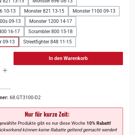
a 821 13-15
Monster 696 08-13
6 10-13
Monster 821 13-15
Monster 1100 09-13
00s 09-13
Monster 1200 14-17
400 16-17
Scrambler 800 15-18
er 09-13
Streetfighter 848 11-15
In den Warenkorb
mer:
68.GT3100-D2
Nur für kurze Zeit:
gewählte Produkte gibt es nur diese Woche
10% Rabatt!
ückwirkend können keine Rabatte geltend gemacht werden
!