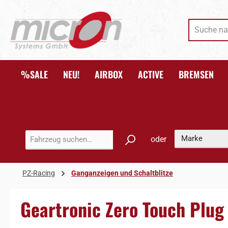
 Hauptinhalt springen
Zur Suche springen
Zur Hauptnavigation springen
%SALE
NEU!
AIRBOX
ACTIVE
BREMSEN
oder
PZ-Racing
Ganganzeigen und Schaltblitze
Geartronic Zero Touch Plug