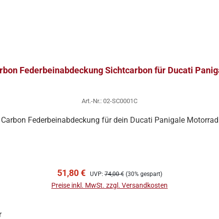
rbon Federbeinabdeckung Sichtcarbon für Ducati Panig
Art.-Nr.: 02-SC0001C
Carbon Federbeinabdeckung für dein Ducati Panigale Motorrad
In den Warenkorb
Verkaufspreis:
Regulärer Preis:
51,80 €
UVP:
74,00 €
(30% gespart)
Preise inkl. MwSt. zzgl. Versandkosten