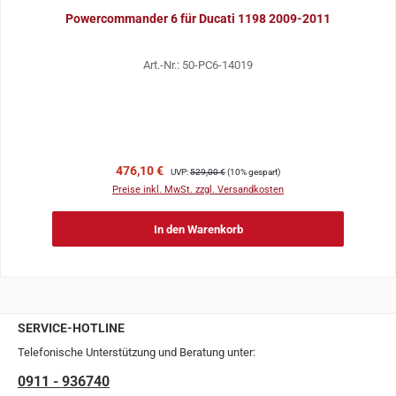
Powercommander 6 für Ducati 1198 2009-2011
Art.-Nr.: 50-PC6-14019
Verkaufspreis:
Regulärer Preis:
476,10 €
UVP:
529,00 €
(10% gespart)
Preise inkl. MwSt. zzgl. Versandkosten
In den Warenkorb
SERVICE-HOTLINE
Telefonische Unterstützung und Beratung unter:
0911 - 936740