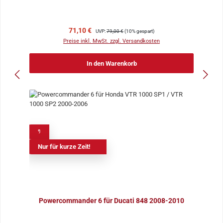
Verkaufspreis:
Regulärer Preis:
71,10 €
UVP:
79,00 €
(10% gespart)
Preise inkl. MwSt. zzgl. Versandkosten
In den Warenkorb
%
Nur für kurze Zeit!
Powercommander 6 für Ducati 848 2008-2010