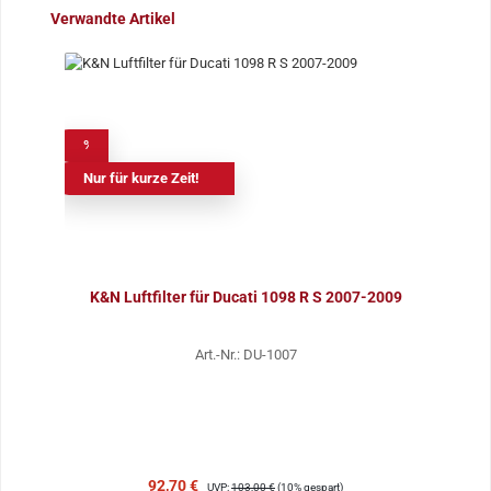
Produktgalerie überspringen
Verwandte Artikel
%
Nur für kurze Zeit!
K&N Luftfilter für Ducati 1098 R S 2007-2009
Art.-Nr.: DU-1007
Verkaufspreis:
Regulärer Preis:
92,70 €
UVP:
103,00 €
(10% gespart)