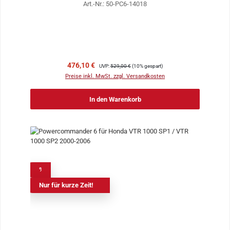
Art.-Nr.: 50-PC6-14018
Verkaufspreis:
Regulärer Preis:
476,10 €
UVP:
529,00 €
(10% gespart)
Preise inkl. MwSt. zzgl. Versandkosten
In den Warenkorb
%
Nur für kurze Zeit!