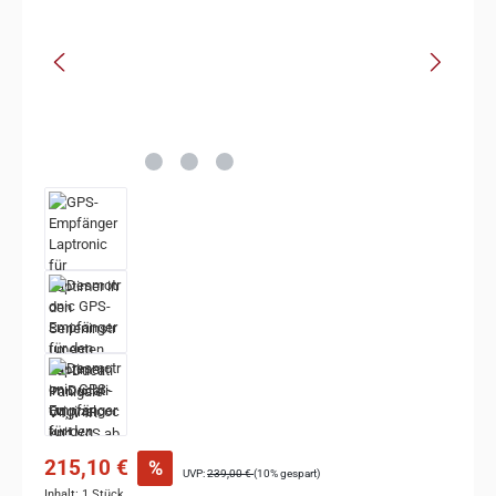
215,10 €
%
UVP:
239,00 €
(10% gespart)
Inhalt:
1 Stück