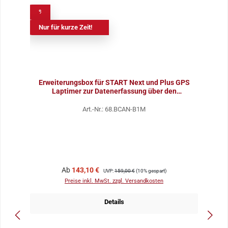
%
Nur für kurze Zeit!
Erweiterungsbox für START Next und Plus GPS
Laptimer zur Datenerfassung über den
Diagnosestecker
Art.-Nr.: 68.BCAN-B1M
Verkaufspreis:
Regulärer Preis:
Ab
143,10 €
UVP:
159,00 €
(10% gespart)
Preise inkl. MwSt. zzgl. Versandkosten
Details