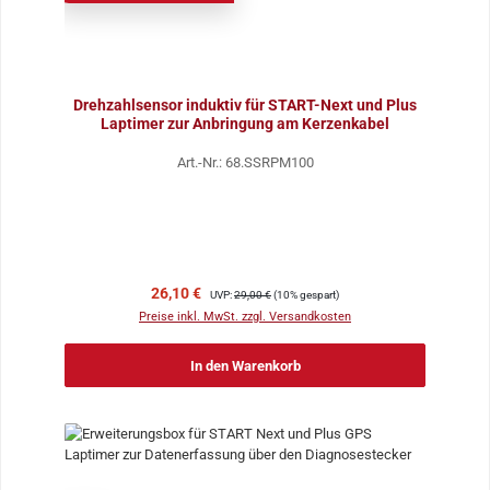
Drehzahlsensor induktiv für START-Next und Plus
Laptimer zur Anbringung am Kerzenkabel
Art.-Nr.: 68.SSRPM100
Verkaufspreis:
Regulärer Preis:
26,10 €
UVP:
29,00 €
(10% gespart)
Preise inkl. MwSt. zzgl. Versandkosten
In den Warenkorb