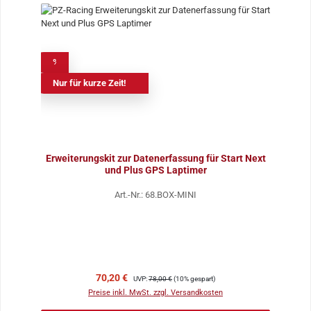
%
Nur für kurze Zeit!
Erweiterungskit zur Datenerfassung für Start Next
und Plus GPS Laptimer
Art.-Nr.: 68.BOX-MINI
Verkaufspreis:
Regulärer Preis:
70,20 €
UVP:
78,00 €
(10% gespart)
Preise inkl. MwSt. zzgl. Versandkosten