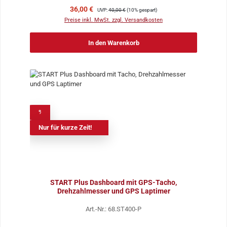
Verkaufspreis:
Regulärer Preis:
36,00 €
UVP:
40,00 €
(10% gespart)
Preise inkl. MwSt. zzgl. Versandkosten
In den Warenkorb
%
Nur für kurze Zeit!
START Plus Dashboard mit GPS-Tacho,
Drehzahlmesser und GPS Laptimer
Art.-Nr.: 68.ST400-P