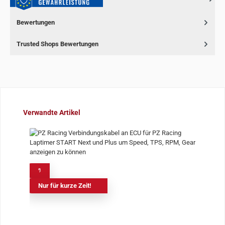
Bewertungen
Trusted Shops Bewertungen
Produktgalerie überspringen
Verwandte Artikel
%
Nur für kurze Zeit!