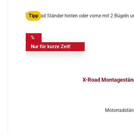
Tipp
%
Nur für kurze Zeit!
X-Road Montagestände
Motorradständ