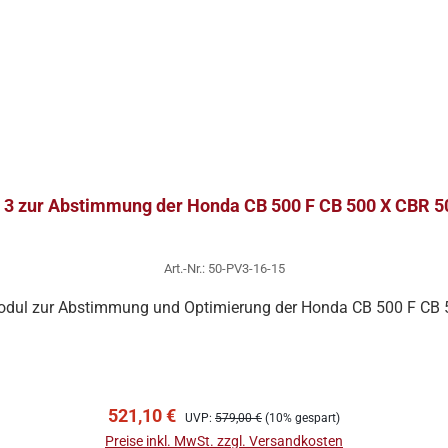
 3 zur Abstimmung der Honda CB 500 F CB 500 X CBR 
Art.-Nr.: 50-PV3-16-15
odul zur Abstimmung und Optimierung der Honda CB 500 F CB
In den Warenkorb
Verkaufspreis:
Regulärer Preis:
521,10 €
UVP:
579,00 €
(10% gespart)
Preise inkl. MwSt. zzgl. Versandkosten