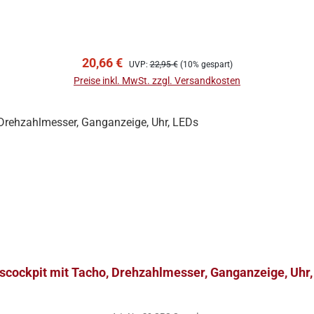
In den Warenkorb
Verkaufspreis:
Regulärer Preis:
20,66 €
UVP:
22,95 €
(10% gespart)
Preise inkl. MwSt. zzgl. Versandkosten
scockpit mit Tacho, Drehzahlmesser, Ganganzeige, Uhr