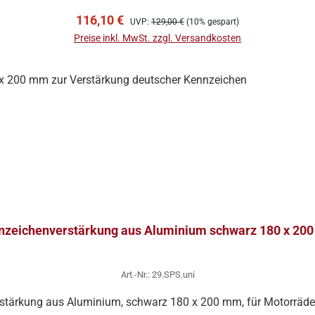
In den Warenkorb
Verkaufspreis:
Regulärer Preis:
116,10 €
UVP:
129,00 €
(10% gespart)
Preise inkl. MwSt. zzgl. Versandkosten
nzeichenverstärkung aus Aluminium schwarz 180 x 20
Art.-Nr.: 29.SPS.uni
tärkung aus Aluminium, schwarz 180 x 200 mm, für Motorräder