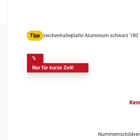
Tipp
%
Nur für kurze Zeit!
Ken
Nummernschildvers