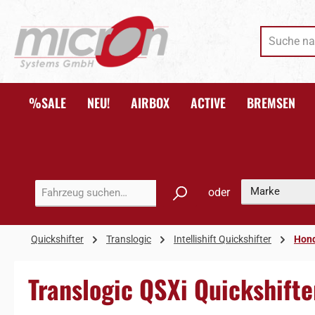
 Hauptinhalt springen
Zur Suche springen
Zur Hauptnavigation springen
%SALE
NEU!
AIRBOX
ACTIVE
BREMSEN
oder
Quickshifter
Translogic
Intellishift Quickshifter
Hon
Translogic QSXi Quickshift