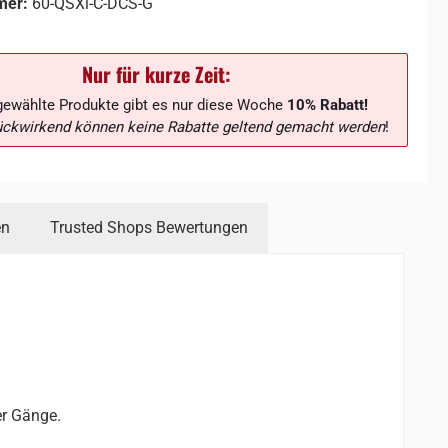
mer:
60-QSXi-C-DCS-G
Nur für kurze Zeit:
gewählte Produkte gibt es nur diese Woche
10% Rabatt!
ückwirkend können keine Rabatte geltend gemacht werden
!
en
Trusted Shops Bewertungen
er Gänge.