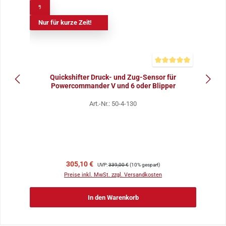
%
Nur für kurze Zeit!
Durchschnittliche Bewer
Quickshifter Druck- und Zug-Sensor für
Powercommander V und 6 oder Blipper
Art.-Nr.: 50-4-130
Verkaufspreis:
Regulärer Preis:
305,10 €
UVP:
339,00 €
(10% gespart)
Preise inkl. MwSt. zzgl. Versandkosten
In den Warenkorb