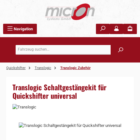
Zum Hauptinhalt springen
Navigation
Quickshifter
Translogic
Translogic Zubehör
Translogic Schaltgestängekit für
Quickshifter universal
Bildergalerie überspringen