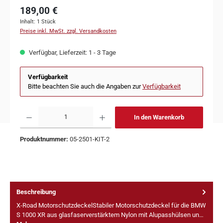
189,00 €
Inhalt:
1 Stück
Preise inkl. MwSt. zzgl. Versandkosten
Verfügbar, Lieferzeit: 1 - 3 Tage
Verfügbarkeit
Bitte beachten Sie auch die Angaben zur
Verfügbarkeit
In den Warenkorb
Produktnummer:
05-2501-KIT-2
Beschreibung
X-Road MotorschutzdeckelStabiler Motorschutzdeckel für die BMW
S 1000 XR aus glasfaserverstärktem Nylon mit Alupasshülsen un…