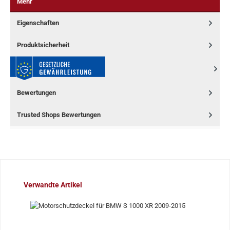
Mehr
Eigenschaften
Produktsicherheit
Bewertungen
Trusted Shops Bewertungen
Produktgalerie überspringen
Verwandte Artikel