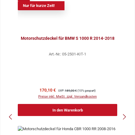
Nur für kurze Zeit!
Motorschutzdeckel für BMW S 1000 R 2014-2018
Art.-Nr.: 05-2501-KIT-1
Verkaufspreis:
Regulärer Preis:
170,10 €
UVP:
189,00 €
(10% gespart)
Preise inkl. MwSt. zzgl. Versandkosten
In den Warenkorb