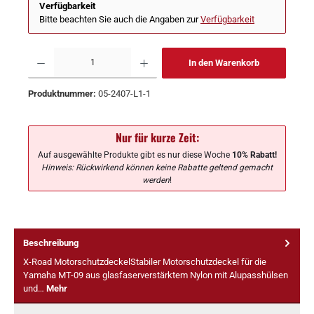
Verfügbarkeit
Bitte beachten Sie auch die Angaben zur
Verfügbarkeit
In den Warenkorb
Produktnummer:
05-2407-L1-1
Nur für kurze Zeit:
Auf ausgewählte Produkte gibt es nur diese Woche
10% Rabatt!
Hinweis: Rückwirkend können keine Rabatte geltend gemacht
werden
!
Beschreibung
X-Road MotorschutzdeckelStabiler Motorschutzdeckel für die
Yamaha MT-09 aus glasfaserverstärktem Nylon mit Alupasshülsen
und…
Mehr