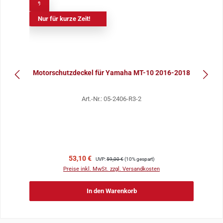
%
Nur für kurze Zeit!
Motorschutzdeckel für Yamaha MT-10 2016-2018
Art.-Nr.: 05-2406-R3-2
Verkaufspreis:
Regulärer Preis:
53,10 €
UVP:
59,00 €
(10% gespart)
Preise inkl. MwSt. zzgl. Versandkosten
In den Warenkorb