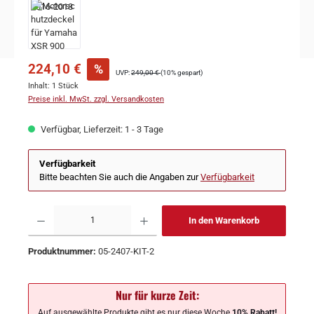
224,10 €
%
UVP:
249,00 €
(10% gespart)
Inhalt:
1 Stück
Preise inkl. MwSt. zzgl. Versandkosten
Verfügbar, Lieferzeit: 1 - 3 Tage
Verfügbarkeit
Bitte beachten Sie auch die Angaben zur
Verfügbarkeit
In den Warenkorb
Produktnummer:
05-2407-KIT-2
Nur für kurze Zeit:
Auf ausgewählte Produkte gibt es nur diese Woche
10% Rabatt!