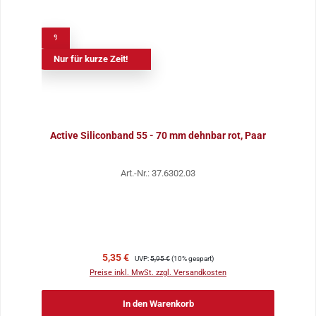
%
Nur für kurze Zeit!
Active Siliconband 55 - 70 mm dehnbar rot, Paar
Art.-Nr.: 37.6302.03
Verkaufspreis:
Regulärer Preis:
5,35 €
UVP:
5,95 €
(10% gespart)
Preise inkl. MwSt. zzgl. Versandkosten
In den Warenkorb