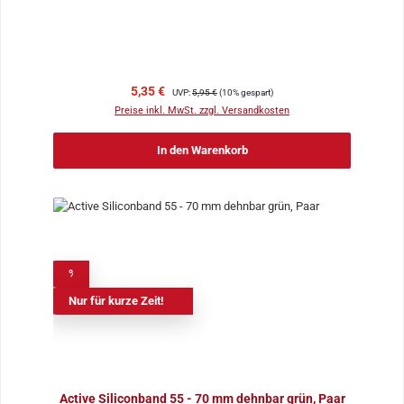
Verkaufspreis:
Regulärer Preis:
5,35 €
UVP:
5,95 €
(10% gespart)
Preise inkl. MwSt. zzgl. Versandkosten
In den Warenkorb
%
Nur für kurze Zeit!
Active Siliconband 55 - 70 mm dehnbar grün, Paar