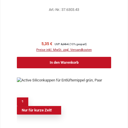
Art.-Nr.: 37.6303.43
Verkaufspreis:
Regulärer Preis:
5,35 €
UVP:
5,95 €
(10% gespart)
Preise inkl. MwSt. zzgl. Versandkosten
In den Warenkorb
%
Nur für kurze Zeit!