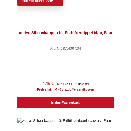
Nur für kurze Zeit!
Active Siliconkappen für Entlüfternippel blau, Paar
Art.-Nr.: 37.4007.04
Verkaufspreis:
Regulärer Preis:
4,46 €
UVP:
4,95 €
(10% gespart)
Preise inkl. MwSt. zzgl. Versandkosten
In den Warenkorb