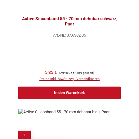
Active Siliconband 55 - 70 mm dehnbar schwarz,
Paar
Art.-Nr.: 37.6302.05
Verkaufspreis:
Regulärer Preis:
5,35 €
UVP:
5,95 €
(10% gespart)
Preise inkl. MwSt. zzgl. Versandkosten
In den Warenkorb
%