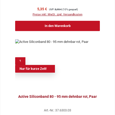
Verkaufspreis:
Regulärer Preis:
5,35 €
UVP:
5,95 €
(10% gespart)
Preise inkl. MwSt. zzgl. Versandkosten
In den Warenkorb
%
Nur für kurze Zeit!
Active Siliconband 80 - 95 mm dehnbar rot, Paar
Art.-Nr.: 37.6303.03