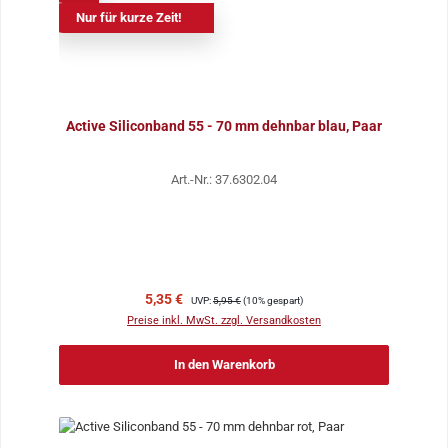
Nur für kurze Zeit!
Active Siliconband 55 - 70 mm dehnbar blau, Paar
Art.-Nr.: 37.6302.04
Verkaufspreis:
Regulärer Preis:
5,35 €
UVP:
5,95 €
(10% gespart)
Preise inkl. MwSt. zzgl. Versandkosten
In den Warenkorb