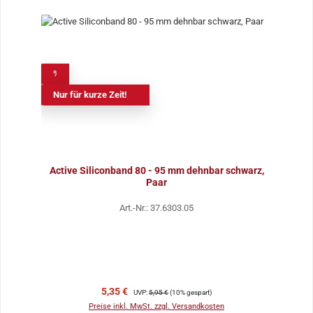
%
Nur für kurze Zeit!
Active Siliconband 80 - 95 mm dehnbar schwarz,
Paar
Art.-Nr.: 37.6303.05
Verkaufspreis:
Regulärer Preis:
5,35 €
UVP:
5,95 €
(10% gespart)
Preise inkl. MwSt. zzgl. Versandkosten