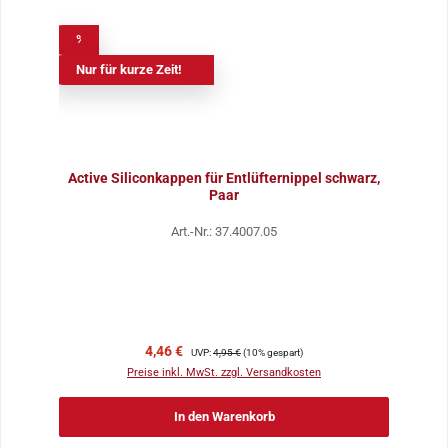
%
Nur für kurze Zeit!
Active Siliconkappen für Entlüfternippel schwarz,
Paar
Art.-Nr.: 37.4007.05
Verkaufspreis:
Regulärer Preis:
4,46 €
UVP:
4,95 €
(10% gespart)
Preise inkl. MwSt. zzgl. Versandkosten
In den Warenkorb