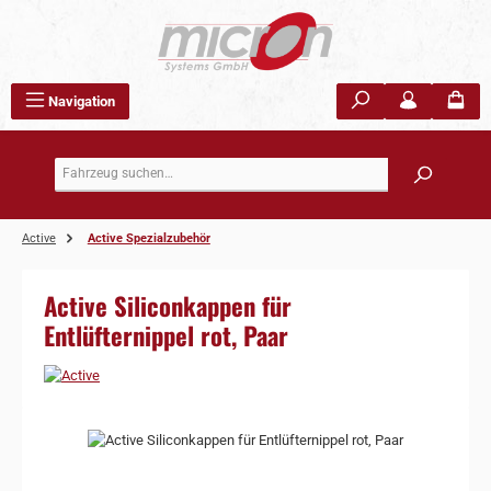
Zum Hauptinhalt springen
Navigation
Active
Active Spezialzubehör
Active Siliconkappen für
Entlüfternippel rot, Paar
Bildergalerie überspringen