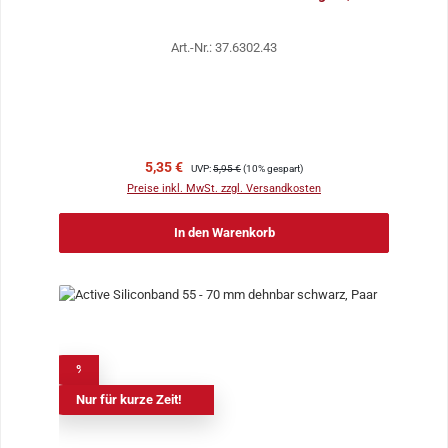
Art.-Nr.: 37.6302.43
Verkaufspreis:
Regulärer Preis:
5,35 €
UVP:
5,95 €
(10% gespart)
Preise inkl. MwSt. zzgl. Versandkosten
In den Warenkorb
%
Nur für kurze Zeit!