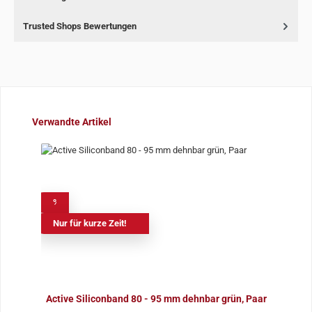
Trusted Shops Bewertungen
Produktgalerie überspringen
Verwandte Artikel
%
Nur für kurze Zeit!
Active Siliconband 80 - 95 mm dehnbar grün, Paar