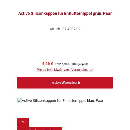
Active Siliconkappen für Entlüfternippel grün, Paar
Art.-Nr.: 37.4007.02
Verkaufspreis:
Regulärer Preis:
4,46 €
UVP:
4,95 €
(10% gespart)
Preise inkl. MwSt. zzgl. Versandkosten
In den Warenkorb
%