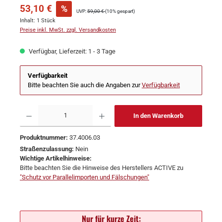
53,10 €
%
UVP:
59,00 €
(10% gespart)
Inhalt:
1 Stück
Preise inkl. MwSt. zzgl. Versandkosten
Verfügbar, Lieferzeit: 1 - 3 Tage
Verfügbarkeit
Bitte beachten Sie auch die Angaben zur
Verfügbarkeit
In den Warenkorb
Produktnummer:
37.4006.03
Straßenzulassung:
Nein
Wichtige Artikelhinweise:
Bitte beachten Sie die Hinweise des Herstellers ACTIVE zu
"Schutz vor Parallelimporten und Fälschungen"
Nur für kurze Zeit: