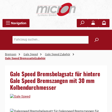
Zum Hauptinhalt springen
Navigation
Bremsen
Gale Speed
Gale Speed Zubehör
Gale Speed Bremssattelzubehör
Gale Speed Bremsbelagsatz für hintere
Gale Speed Bremszangen mit 30 mm
Kolbendurchmesser
Bildergalerie überspringen