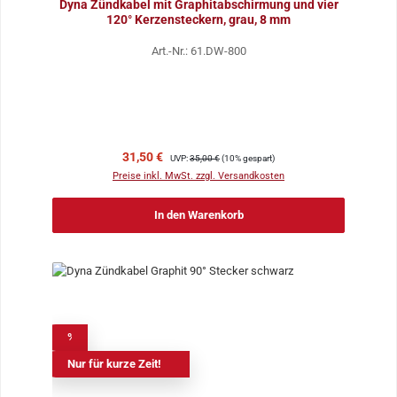
Dyna Zündkabel mit Graphitabschirmung und vier
120° Kerzensteckern, grau, 8 mm
Art.-Nr.: 61.DW-800
Verkaufspreis:
Regulärer Preis:
31,50 €
UVP:
35,00 €
(10% gespart)
Preise inkl. MwSt. zzgl. Versandkosten
In den Warenkorb
%
Nur für kurze Zeit!