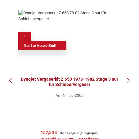
%
Nur für kurze Zeit!
Dynojet Vergaserkit Z 650 1978-1982 Stage 3 nur
für Schiebervergaser
Art.-Nr.: 50-2306
Verkaufspreis:
Regulärer Preis:
157,50 €
UVP:
175,00 €
(10% gespart)