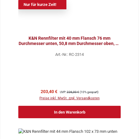
Nur für kurze Zeit!
K&N Rennfilter mit 40 mm Flansch 76 mm
Durchmesser unten, 50,8 mm Durchmesser oben, 76
mm Höhe (VE 4
Art.-Nr.: RC-2314
Verkaufspreis:
Regulärer Preis:
203,40 €
UVP:
226,00 €
(10% gespart)
Preise inkl. MwSt. zzgl. Versandkosten
In den Warenkorb