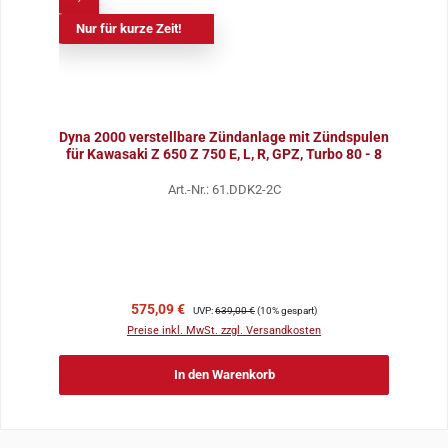
Nur für kurze Zeit!
Dyna 2000 verstellbare Zündanlage mit Zündspulen
für Kawasaki Z 650 Z 750 E, L, R, GPZ, Turbo 80 - 8
Art.-Nr.: 61.DDK2-2C
Verkaufspreis:
Regulärer Preis:
575,09 €
UVP:
639,00 €
(10% gespart)
Preise inkl. MwSt. zzgl. Versandkosten
In den Warenkorb