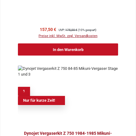
Verkaufspreis:
Regulärer Preis:
157,50 €
UVP:
175,00 €
(10% gespart)
Preise inkl. MwSt. zzgl. Versandkosten
In den Warenkorb
%
Nur für kurze Zeit!
Dynojet Vergaserkit Z 750 1984-1985 Mikuni-