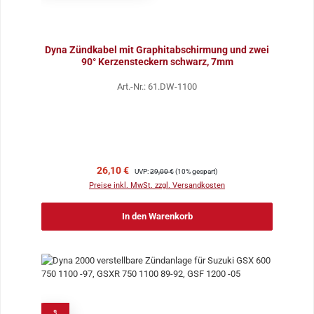
Dyna Zündkabel mit Graphitabschirmung und zwei
90° Kerzensteckern schwarz, 7mm
Art.-Nr.: 61.DW-1100
Verkaufspreis:
Regulärer Preis:
26,10 €
UVP:
29,00 €
(10% gespart)
Preise inkl. MwSt. zzgl. Versandkosten
In den Warenkorb
%