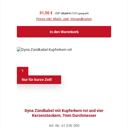
Verkaufspreis:
Regulärer Preis:
31,50 €
UVP:
35,00 €
(10% gespart)
Preise inkl. MwSt. zzgl. Versandkosten
In den Warenkorb
%
Nur für kurze Zeit!
Dyna Zündkabel mit Kupferkern rot und vier
Kerzensteckern, 7mm Durchmesser
Art.-Nr.: 61.DW-300