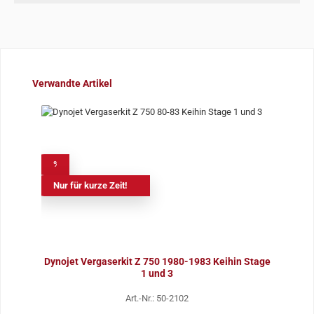
Produktgalerie überspringen
Verwandte Artikel
%
Nur für kurze Zeit!
Dynojet Vergaserkit Z 750 1980-1983 Keihin Stage
1 und 3
Art.-Nr.: 50-2102