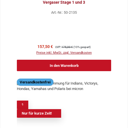
Vergaser Stage 1 und 3
Art.-Nr.: 50-2135
Verkaufspreis:
Regulärer Preis:
157,50 €
UVP:
175,00 €
(10% gespart)
Preise inkl. MwSt. zzgl. Versandkosten
In den Warenkorb
Versandkostenfrei
%
Nur für kurze Zeit!