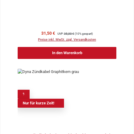
Verkaufspreis:
Regulärer Preis:
31,50 €
UVP:
35,00 €
(10% gespart)
Preise inkl. MwSt. zzgl. Versandkosten
In den Warenkorb
%
Nur für kurze Zeit!