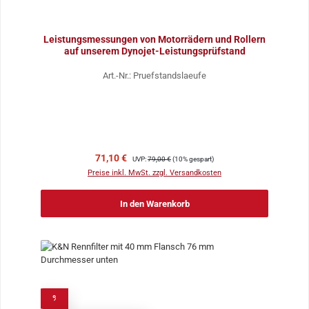
Leistungsmessungen von Motorrädern und Rollern
auf unserem Dynojet-Leistungsprüfstand
Art.-Nr.: Pruefstandslaeufe
Verkaufspreis:
Regulärer Preis:
71,10 €
UVP:
79,00 €
(10% gespart)
Preise inkl. MwSt. zzgl. Versandkosten
In den Warenkorb
%