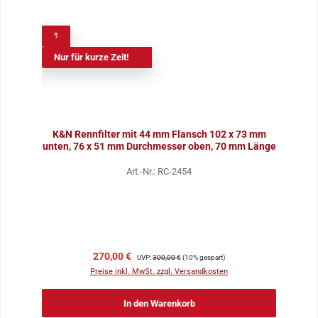
%
Nur für kurze Zeit!
K&N Rennfilter mit 44 mm Flansch 102 x 73 mm
unten, 76 x 51 mm Durchmesser oben, 70 mm Länge
Art.-Nr.: RC-2454
Verkaufspreis:
Regulärer Preis:
270,00 €
UVP:
300,00 €
(10% gespart)
Preise inkl. MwSt. zzgl. Versandkosten
In den Warenkorb