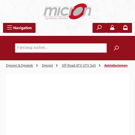
Zum Hauptinhalt springen
Navigation
Dynojet & Dynatek
Dynojet
Off Road ATV UTV SxS
Antriebsriemen