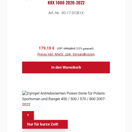
KRX 1000 2020-2022
Art.-Nr.: 50-17-DCB1X
Verkaufspreis:
Regulärer Preis:
179,10 €
UVP:
199,00 €
(10% gespart)
Preise inkl. MwSt. zzgl. Versandkosten
In den Warenkorb
%
Nur für kurze Zeit!