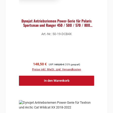
Dynojet Antriebsriemen Power-Serie für Polaris
Sportsman und Ranger 450 / 500 / 570 / 800
2007-2022
Art.-Nr.: 50-19-DCB4X
Verkaufspreis:
Regulärer Preis:
148,50 €
UVP:
165,00 €
(10% gespart)
Preise inkl. MwSt. zzgl. Versandkosten
In den Warenkorb