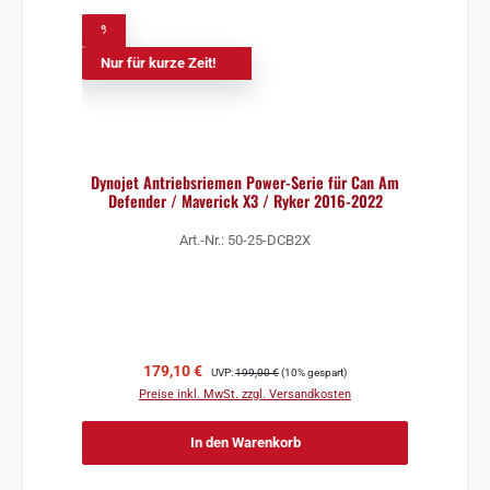
%
Nur für kurze Zeit!
Dynojet Antriebsriemen Power-Serie für Can Am
Defender / Maverick X3 / Ryker 2016-2022
Art.-Nr.: 50-25-DCB2X
Verkaufspreis:
Regulärer Preis:
179,10 €
UVP:
199,00 €
(10% gespart)
Preise inkl. MwSt. zzgl. Versandkosten
In den Warenkorb