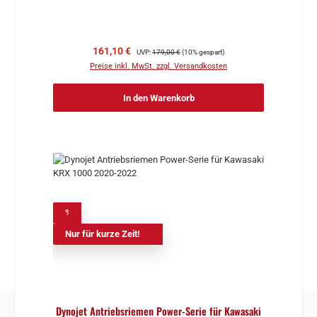
Verkaufspreis:
Regulärer Preis:
161,10 €
UVP:
179,00 €
(10% gespart)
Preise inkl. MwSt. zzgl. Versandkosten
In den Warenkorb
%
Nur für kurze Zeit!
Dynojet Antriebsriemen Power-Serie für Kawasaki