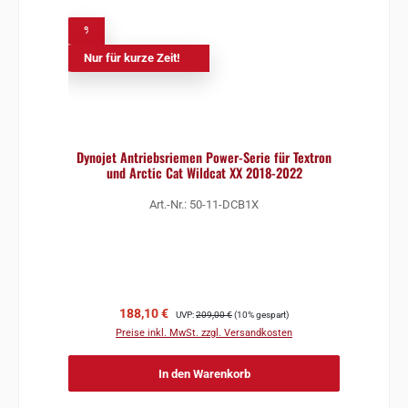
%
Nur für kurze Zeit!
Dynojet Antriebsriemen Power-Serie für Textron
und Arctic Cat Wildcat XX 2018-2022
Art.-Nr.: 50-11-DCB1X
Verkaufspreis:
Regulärer Preis:
188,10 €
UVP:
209,00 €
(10% gespart)
Preise inkl. MwSt. zzgl. Versandkosten
In den Warenkorb