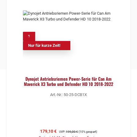
%
Nur für kurze Zeit!
Dynojet Antriebsriemen Power-Serie für Can Am
Maverick X3 Turbo und Defender HD 10 2018-2022
Art.-Nr.: 50-25-DCB1X
Verkaufspreis:
Regulärer Preis:
179,10 €
UVP:
199,00 €
(10% gespart)