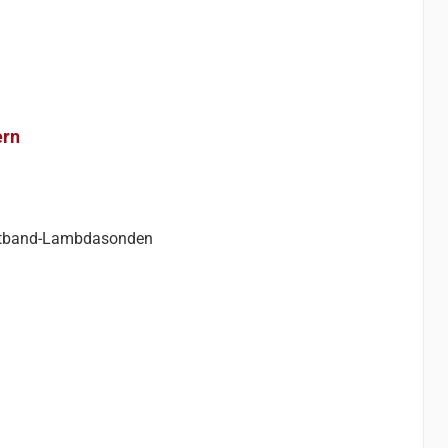
ern
rch Breitband-Lambdasonden