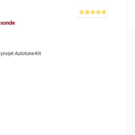
Durchschnittliche Bewertu
asonde
nojet Autotune-Kit