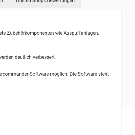
en
Trusted Shops Bewertungen
ndete Zubehörkomponenten wie Auspuffanlagen,
rden deutlich verbessert.
wercommander-Software möglich. Die Software steht