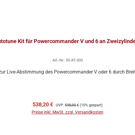
totune Kit für Powercommander V und 6 an Zweizylind
Art.-Nr.: 50-AT-300
Dynojet Autotune Kit zur Live-Abstimmung des Powercommander V oder 6 du
In den Warenkorb
Verkaufspreis:
Regulärer Preis:
538,20 €
UVP:
598,00 €
(10% gespart)
Preise inkl. MwSt. zzgl. Versandkosten