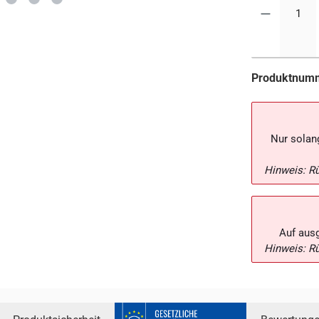
Produktnum
Nur solang
Hinweis: R
Auf aus
Hinweis: R