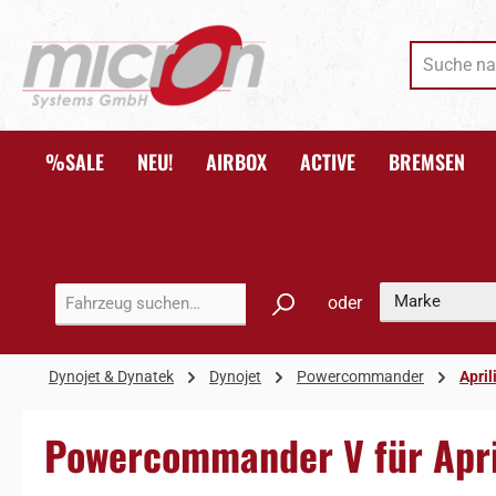
 Hauptinhalt springen
Zur Suche springen
Zur Hauptnavigation springen
%SALE
NEU!
AIRBOX
ACTIVE
BREMSEN
oder
Dynojet & Dynatek
Dynojet
Powercommander
April
Powercommander V für Apr