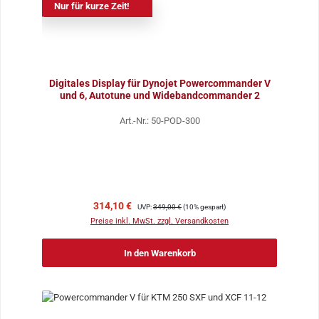
Nur für kurze Zeit!
Digitales Display für Dynojet Powercommander V
und 6, Autotune und Widebandcommander 2
Art.-Nr.: 50-POD-300
Verkaufspreis:
Regulärer Preis:
314,10 €
UVP:
349,00 €
(10% gespart)
Preise inkl. MwSt. zzgl. Versandkosten
In den Warenkorb