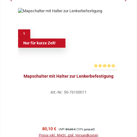
%
Nur für kurze Zeit!
Durchschnittliche Bewer
Mapschalter mit Halter zur Lenkerbefestigung
Art.-Nr.: 50-76100011
Verkaufspreis:
Regulärer Preis:
80,10 €
UVP:
89,00 €
(10% gespart)
Preise inkl. MwSt. zzgl. Versandkosten