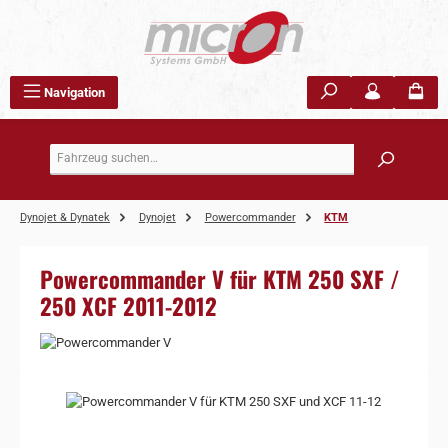
Zum Hauptinhalt springen
Navigation
Dynojet & Dynatek
Dynojet
Powercommander
KTM
Powercommander V für KTM 250 SXF /
250 XCF 2011-2012
Bildergalerie überspringen