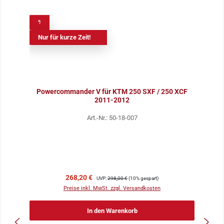
%
Nur für kurze Zeit!
Powercommander V für KTM 250 SXF / 250 XCF
2011-2012
Art.-Nr.: 50-18-007
Verkaufspreis:
Regulärer Preis:
268,20 €
UVP:
298,00 €
(10% gespart)
Preise inkl. MwSt. zzgl. Versandkosten
In den Warenkorb